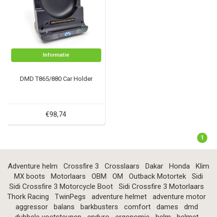
Informatie
DMD T865/880 Car Holder
€98,74
1
Adventure helm
Crossfire 3
Crosslaars
Dakar
Honda
Klim
MX boots
Motorlaars
OBM
OM
Outback Motortek
Sidi
Sidi Crossfire 3 Motorcycle Boot
Sidi Crossfire 3 Motorlaars
Thork Racing
TwinPegs
adventure helmet
adventure motor
aggressor
balans
barkbusters
comfort
dames
dmd