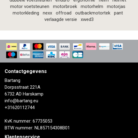
dubbele voetsteunen
enduro
ergonomie
helm
helmet
motor voetsteunen
motorbroek
motorhelm
motorjas
motorkleding
nexx
offroad
outbackmotortek
pant
verlaagde versie
xwed3
Contactgegevens
Bartang
Dorpsstraat 221A
6732 AD Harskamp
info@bartang.eu
+31620112744
KvK nummer: 67735053
BTW nummer: NL857154308B01
Klantenservice