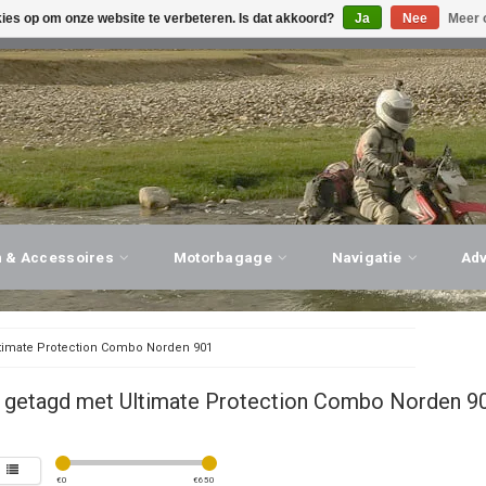
kies op om onze website te verbeteren. Is dat akkoord?
Ja
Nee
Meer 
G ADVIES, PERSOONLIJKE SERVICE!
BEZOEK ONZE WINK
n & Accessoires
Motorbagage
Navigatie
Ad
timate Protection Combo Norden 901
 getagd met Ultimate Protection Combo Norden 9
€
0
€
650