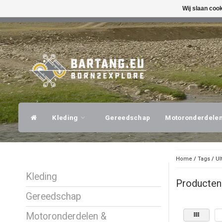
Wij slaan coo
SNELLE VERZENDING
DESKUNDI
Kleding
Gereedschap
Motoronderdele
Home
/
Tags
/
Ul
Kleding
Producten
Gereedschap
Motoronderdelen &