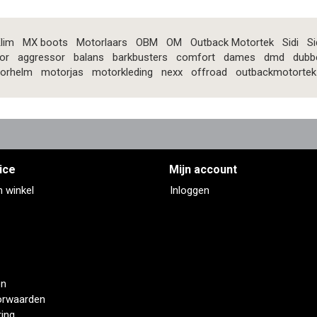
lim
MX boots
Motorlaars
OBM
OM
Outback Motortek
Sidi
Si
or
aggressor
balans
barkbusters
comfort
dames
dmd
dubb
orhelm
motorjas
motorkleding
nexx
offroad
outbackmotortek
ice
Mijn account
n winkel
Inloggen
en
orwaarden
ring