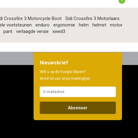
1
di Crossfire 3 Motorcycle Boot
Sidi Crossfire 3 Motorlaars
ele voetsteunen
enduro
ergonomie
helm
helmet
motor
pant
verlaagde versie
xwed3
Nieuwsbrief
Wilt u op de hoogte blijven?
Word lid van onze mailinglijst:
Abonneer