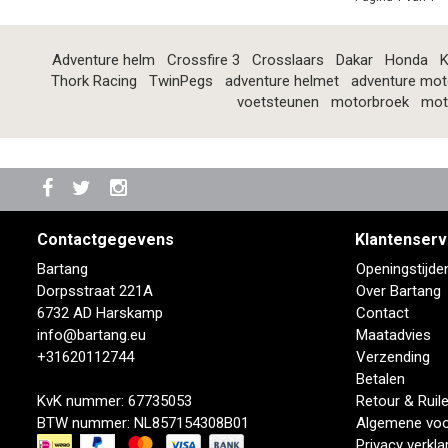
Adventure helm
Crossfire 3
Crosslaars
Dakar
Honda
K
Thork Racing
TwinPegs
adventure helmet
adventure mot
voetsteunen
motorbroek
mot
Contactgegevens
Klantenserv
Bartang
Openingstijde
Dorpsstraat 221A
Over Bartang
6732 AD Harskamp
Contact
info@bartang.eu
Maatadvies
+31620112744
Verzending
Betalen
KvK nummer: 67735053
Retour & Ruil
BTW nummer: NL857154308B01
Algemene vo
Privacy verkla