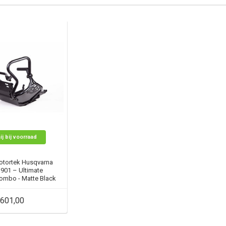
ij bij voorraad
otortek Husqvarna
901 – Ultimate
Combo - Matte Black
601,00