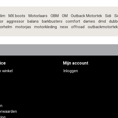
lim
MX boots
Motorlaars
OBM
OM
Outback Motortek
Sidi
Si
or
aggressor
balans
barkbusters
comfort
dames
dmd
dubb
orhelm
motorjas
motorkleding
nexx
offroad
outbackmotortek
ice
Mijn account
n winkel
Inloggen
en
orwaarden
ring