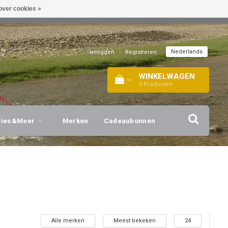
over cookies »
EL!
| +316 20112744 |
INFO@BARTANG.EU
|
Nederlands
Inloggen
|
Registreren
WINKELWAGEN
0
Producten
vies&Meer
Merken
Cadeaubonnen
Alle merken
Meest bekeken
24