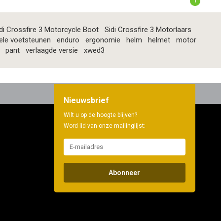
1
di Crossfire 3 Motorcycle Boot
Sidi Crossfire 3 Motorlaars
ele voetsteunen
enduro
ergonomie
helm
helmet
motor
pant
verlaagde versie
xwed3
Nieuwsbrief
Wilt u op de hoogte blijven?
Word lid van onze mailinglijst:
Abonneer