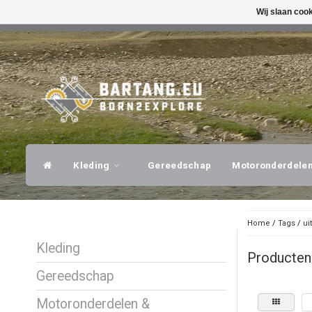
Wij slaan coo
SNELLE VERZENDING
DESKUNDI
Kleding
Gereedschap
Motoronderdele
Home
/
Tags
/
ui
Kleding
Producten 
Gereedschap
Motoronderdelen &