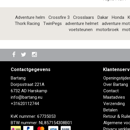
Adventure helm
Crossfire 3
Crosslaars
Dakar
Honda
K
Thork Racing
TwinPegs
adventure helmet
adventure mot
voetsteunen
motorbroek
mot
Contactgegevens
Klantenserv
Bartang
Openingstijde
Dorpsstraat 221A
Over Bartang
6732 AD Harskamp
Contact
info@bartang.eu
Maatadvies
+31620112744
Verzending
Betalen
KvK nummer: 67735053
Retour & Ruil
BTW nummer: NL857154308B01
Algemene vo
Privacy verkla