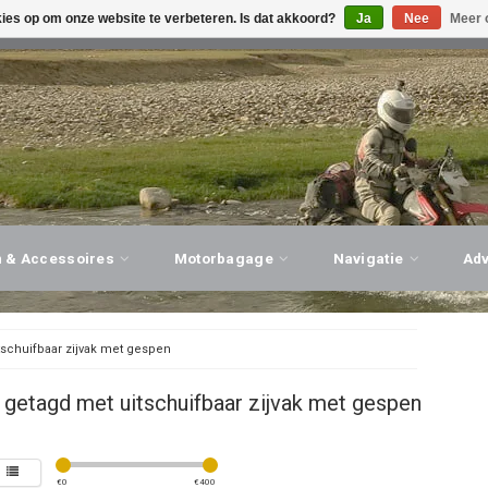
kies op om onze website te verbeteren. Is dat akkoord?
Ja
Nee
Meer 
G ADVIES, PERSOONLIJKE SERVICE!
BEZOEK ONZE WINK
n & Accessoires
Motorbagage
Navigatie
Ad
tschuifbaar zijvak met gespen
getagd met uitschuifbaar zijvak met gespen
€
0
€
400