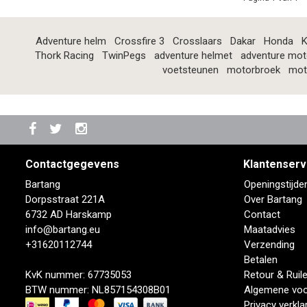
Adventure helm
Crossfire 3
Crosslaars
Dakar
Honda
K
Thork Racing
TwinPegs
adventure helmet
adventure mot
voetsteunen
motorbroek
mot
Contactgegevens
Klantenserv
Bartang
Openingstijde
Dorpsstraat 221A
Over Bartang
6732 AD Harskamp
Contact
info@bartang.eu
Maatadvies
+31620112744
Verzending
Betalen
KvK nummer: 67735053
Retour & Ruil
BTW nummer: NL857154308B01
Algemene vo
Privacy verkla