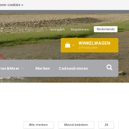
over cookies »
EL!
| +316 20112744 |
INFO@BARTANG.EU
|
Nederlands
Inloggen
|
Registreren
WINKELWAGEN
0
Producten
vies&Meer
Merken
Cadeaubonnen
Alle merken
Meest bekeken
24