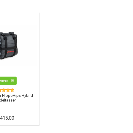
Kopen
r HippoHips Hybrid
deltassen
415,00