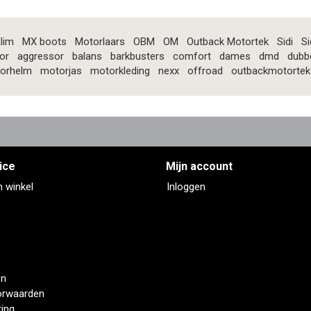
lim
MX boots
Motorlaars
OBM
OM
Outback Motortek
Sidi
Si
or
aggressor
balans
barkbusters
comfort
dames
dmd
dubb
orhelm
motorjas
motorkleding
nexx
offroad
outbackmotortek
ice
Mijn account
n winkel
Inloggen
en
orwaarden
ring