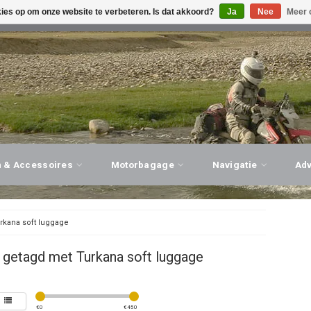
kies op om onze website te verbeteren. Is dat akkoord?
Ja
Nee
Meer 
G ADVIES, PERSOONLIJKE SERVICE!
BEZOEK ONZE WINK
n & Accessoires
Motorbagage
Navigatie
Ad
rkana soft luggage
 getagd met Turkana soft luggage
€
0
€
450