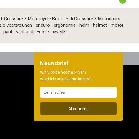
1
di Crossfire 3 Motorcycle Boot
Sidi Crossfire 3 Motorlaars
ele voetsteunen
enduro
ergonomie
helm
helmet
motor
pant
verlaagde versie
xwed3
Nieuwsbrief
Wilt u op de hoogte blijven?
Word lid van onze mailinglijst:
Abonneer