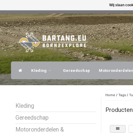
Wij slaan coo
SNELLE VERZENDING
DESKUNDI
Kleding
Gereedschap
Motoronderdele
Home
/
Tags
/
Tu
Kleding
Producten
Gereedschap
Motoronderdelen &