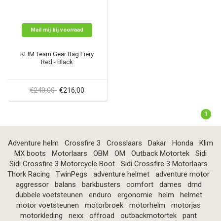
Mail mij bij voorraad
KLIM Team Gear Bag Fiery
Red - Black
€240,00
€216,00
1
Adventure helm
Crossfire 3
Crosslaars
Dakar
Honda
Klim
MX boots
Motorlaars
OBM
OM
Outback Motortek
Sidi
Sidi Crossfire 3 Motorcycle Boot
Sidi Crossfire 3 Motorlaars
Thork Racing
TwinPegs
adventure helmet
adventure motor
aggressor
balans
barkbusters
comfort
dames
dmd
dubbele voetsteunen
enduro
ergonomie
helm
helmet
motor voetsteunen
motorbroek
motorhelm
motorjas
motorkleding
nexx
offroad
outbackmotortek
pant