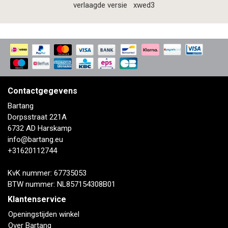
verlaagde versie
xwed3
Contactgegevens
Bartang
Dorpsstraat 221A
6732 AD Harskamp
info@bartang.eu
+31620112744
KvK nummer: 67735053
BTW nummer: NL857154308B01
Klantenservice
Openingstijden winkel
Over Bartang