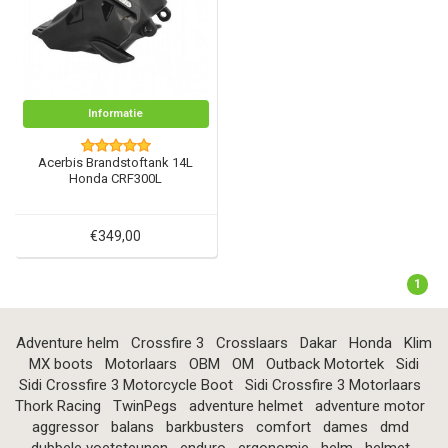
Informatie
Acerbis Brandstoftank 14L
Honda CRF300L
€349,00
1
Adventure helm
Crossfire 3
Crosslaars
Dakar
Honda
Klim
MX boots
Motorlaars
OBM
OM
Outback Motortek
Sidi
Sidi Crossfire 3 Motorcycle Boot
Sidi Crossfire 3 Motorlaars
Thork Racing
TwinPegs
adventure helmet
adventure motor
aggressor
balans
barkbusters
comfort
dames
dmd