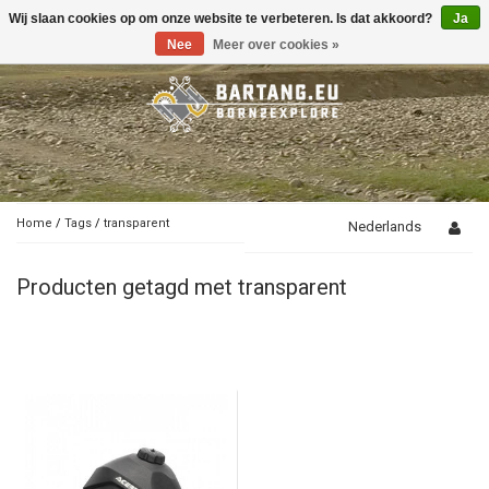
Wij slaan cookies op om onze website te verbeteren. Is dat akkoord?
Ja
Toggle
navigation
Nee
Meer over cookies »
Home
/
Tags
/
transparent
Nederlands
Producten getagd met transparent