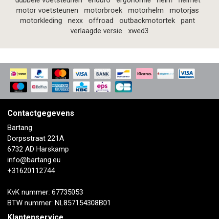
dubbele voetsteunen
enduro
ergonomie
helm
helmet
motor voetsteunen
motorbroek
motorhelm
motorjas
motorkleding
nexx
offroad
outbackmotortek
pant
verlaagde versie
xwed3
Contactgegevens
Bartang
Dorpsstraat 221A
6732 AD Harskamp
info@bartang.eu
+31620112744
KvK nummer: 67735053
BTW nummer: NL857154308B01
Klantenservice