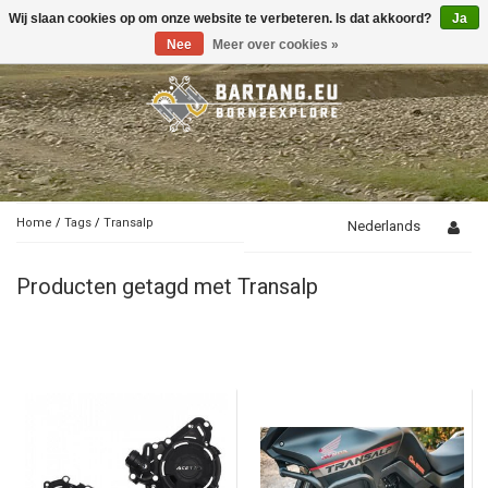
Wij slaan cookies op om onze website te verbeteren. Is dat akkoord?
Ja
Toggle
navigation
Nee
Meer over cookies »
Home
/
Tags
/
Transalp
Nederlands
Producten getagd met Transalp