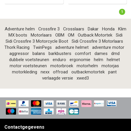
1
Adventure helm
Crossfire 3
Crosslaars
Dakar
Honda
Klim
MX boots
Motorlaars
OBM
OM
Outback Motortek
Sidi
Sidi Crossfire 3 Motorcycle Boot
Sidi Crossfire 3 Motorlaars
Thork Racing
TwinPegs
adventure helmet
adventure motor
aggressor
balans
barkbusters
comfort
dames
dmd
dubbele voetsteunen
enduro
ergonomie
helm
helmet
motor voetsteunen
motorbroek
motorhelm
motorjas
motorkleding
nexx
offroad
outbackmotortek
pant
verlaagde versie
xwed3
Contactgegevens