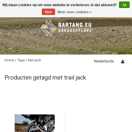
Wij slaan cookies op om onze website te verbeteren. Is dat akkoord?
Ja
Toggle
navigation
Nee
Meer over cookies »
Home
/
Tags
/
trail jack
Nederlands
Producten getagd met trail jack