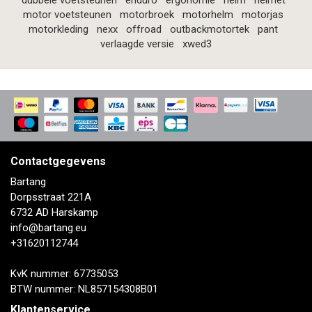
dubbele voetsteunen
enduro
ergonomie
helm
helmet
motor voetsteunen
motorbroek
motorhelm
motorjas
motorkleding
nexx
offroad
outbackmotortek
pant
verlaagde versie
xwed3
Contactgegevens
Bartang
Dorpsstraat 221A
6732 AD Harskamp
info@bartang.eu
+31620112744
KvK nummer: 67735053
BTW nummer: NL857154308B01
Klantenservice