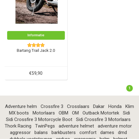
Informatie
Bartang Trail Jack 2.0
€59,90
1
Adventure helm
Crossfire 3
Crosslaars
Dakar
Honda
Klim
MX boots
Motorlaars
OBM
OM
Outback Motortek
Sidi
Sidi Crossfire 3 Motorcycle Boot
Sidi Crossfire 3 Motorlaars
Thork Racing
TwinPegs
adventure helmet
adventure motor
aggressor
balans
barkbusters
comfort
dames
dmd