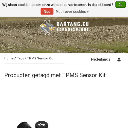
Wij slaan cookies op om onze website te verbeteren. Is dat akkoord?
Ja
Toggle
navigation
Nee
Meer over cookies »
Home
/
Tags
/
TPMS Sensor Kit
Nederlands
Producten getagd met TPMS Sensor Kit