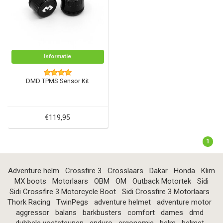
Informatie
DMD TPMS Sensor Kit
€119,95
1
Adventure helm
Crossfire 3
Crosslaars
Dakar
Honda
Klim
MX boots
Motorlaars
OBM
OM
Outback Motortek
Sidi
Sidi Crossfire 3 Motorcycle Boot
Sidi Crossfire 3 Motorlaars
Thork Racing
TwinPegs
adventure helmet
adventure motor
aggressor
balans
barkbusters
comfort
dames
dmd