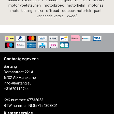
dubbele voetsteunen
enduro
ergonomie
helm
helmet
motor voetsteunen
motorbroek
motorhelm
motorjas
motorkleding
nexx
offroad
outbackmotortek
pant
verlaagde versie
xwed3
Contactgegevens
Bartang
Dorpsstraat 221A
6732 AD Harskamp
info@bartang.eu
+31620112744
KvK nummer: 67735053
BTW nummer: NL857154308B01
Klantenservice