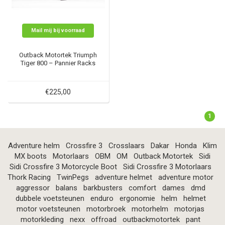
Mail mij bij voorraad
Outback Motortek Triumph
Tiger 800 – Pannier Racks
€225,00
1
Adventure helm
Crossfire 3
Crosslaars
Dakar
Honda
Klim
MX boots
Motorlaars
OBM
OM
Outback Motortek
Sidi
Sidi Crossfire 3 Motorcycle Boot
Sidi Crossfire 3 Motorlaars
Thork Racing
TwinPegs
adventure helmet
adventure motor
aggressor
balans
barkbusters
comfort
dames
dmd
dubbele voetsteunen
enduro
ergonomie
helm
helmet
motor voetsteunen
motorbroek
motorhelm
motorjas
motorkleding
nexx
offroad
outbackmotortek
pant