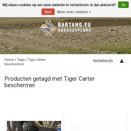
Wij slaan cookies op om onze website te verbeteren. Is dat akkoord?
Ja
Toggle
navigation
Nee
Meer over cookies »
Home
/
Tags
/
Tiger Carter
Nederlands
beschermer
Producten getagd met Tiger Carter
beschermer