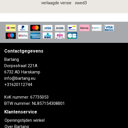
verlaagde versie
xwed3
Contactgegevens
Bartang
Dorpsstraat 221A
6732 AD Harskamp
info@bartang.eu
+31620112744
KvK nummer: 67735053
BTW nummer: NL857154308B01
Klantenservice
Openingstijden winkel
Over Bartang