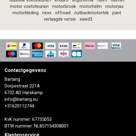
dubbele voetsteunen
enduro
ergonomie
helm
helmet
motor voetsteunen
motorbroek
motorhelm
motorjas
motorkleding
nexx
offroad
outbackmotortek
pant
verlaagde versie
xwed3
Contactgegevens
Bartang
Dorpsstraat 221A
6732 AD Harskamp
info@bartang.eu
+31620112744
KvK nummer: 67735053
BTW nummer: NL857154308B01
Klantenservice