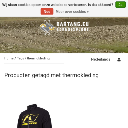
Wij slaan cookies op om onze website te verbeteren. Is dat akkoord?
Ja
Toggle
navigation
Nee
Meer over cookies »
Home
/
Tags
/
thermokleding
Nederlands
Producten getagd met thermokleding