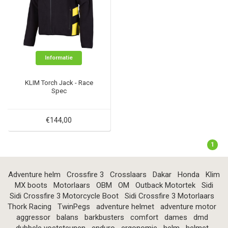
Informatie
KLIM Torch Jack - Race
Spec
€144,00
1
Adventure helm
Crossfire 3
Crosslaars
Dakar
Honda
Klim
MX boots
Motorlaars
OBM
OM
Outback Motortek
Sidi
Sidi Crossfire 3 Motorcycle Boot
Sidi Crossfire 3 Motorlaars
Thork Racing
TwinPegs
adventure helmet
adventure motor
aggressor
balans
barkbusters
comfort
dames
dmd