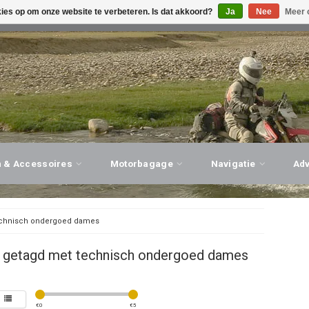
kies op om onze website te verbeteren. Is dat akkoord?
Ja
Nee
Meer 
G ADVIES, PERSOONLIJKE SERVICE!
BEZOEK ONZE WINK
n & Accessoires
Motorbagage
Navigatie
Ad
chnisch ondergoed dames
 getagd met technisch ondergoed dames
€
0
€
5