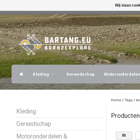
Wij slaan coo
SNELLE VERZENDING
DESKUNDI
Kleding
Gereedschap
Motoronderdele
Home
/
Tags
/
te
Kleding
Producten
Gereedschap
Motoronderdelen &