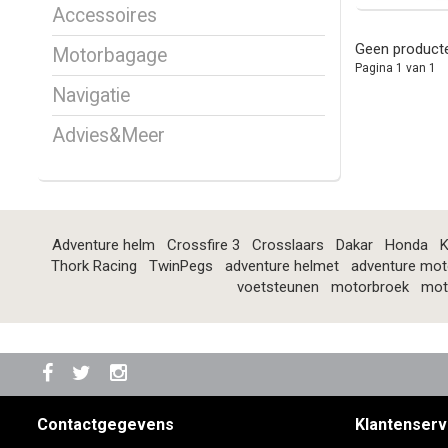
Accessoires
Geen producte
Motorbagage
Pagina 1 van 1
Navigatie
Advies&Meer
Adventure helm
Crossfire 3
Crosslaars
Dakar
Honda
K
Thork Racing
TwinPegs
adventure helmet
adventure mot
voetsteunen
motorbroek
mot
Contactgegevens
Klantenserv