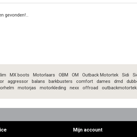
n gevonden!...
lim
MX boots
Motorlaars
OBM
OM
Outback Motortek
Sidi
Si
or
aggressor
balans
barkbusters
comfort
dames
dmd
dubb
orhelm
motorjas
motorkleding
nexx
offroad
outbackmotortek
ice
Mijn account