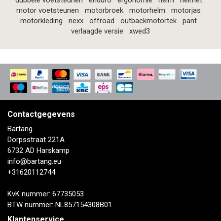
dubbele voetsteunen
enduro
ergonomie
helm
helmet
motor voetsteunen
motorbroek
motorhelm
motorjas
motorkleding
nexx
offroad
outbackmotortek
pant
verlaagde versie
xwed3
Contactgegevens
Bartang
Dorpsstraat 221A
6732 AD Harskamp
info@bartang.eu
+31620112744
KvK nummer: 67735053
BTW nummer: NL857154308B01
Klantenservice