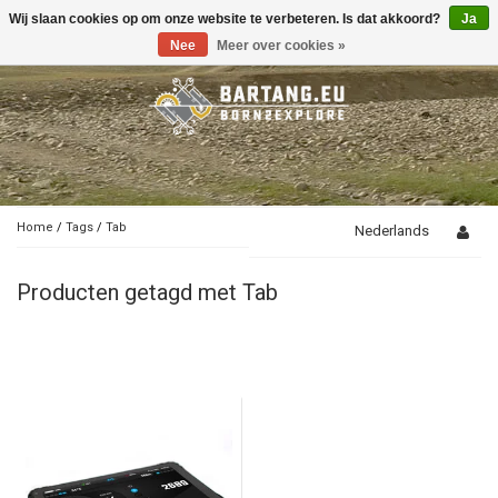
Wij slaan cookies op om onze website te verbeteren. Is dat akkoord?
Ja
Toggle
navigation
Nee
Meer over cookies »
Home
/
Tags
/
Tab
Nederlands
Producten getagd met Tab