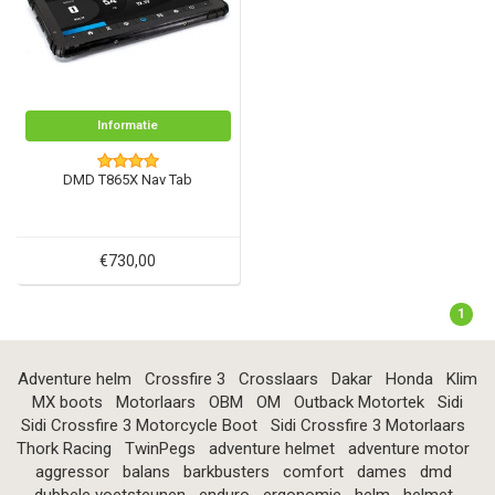
Informatie
DMD T865X Nav Tab
€730,00
1
Adventure helm
Crossfire 3
Crosslaars
Dakar
Honda
Klim
MX boots
Motorlaars
OBM
OM
Outback Motortek
Sidi
Sidi Crossfire 3 Motorcycle Boot
Sidi Crossfire 3 Motorlaars
Thork Racing
TwinPegs
adventure helmet
adventure motor
aggressor
balans
barkbusters
comfort
dames
dmd