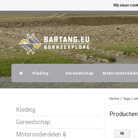
Wij slaan coo
SNELLE VERZENDING
DESKUNDI
Kleding
Gereedschap
Motoronderdele
Home
/
Tags
/
st
Kleding
Producten
Gereedschap
Motoronderdelen &