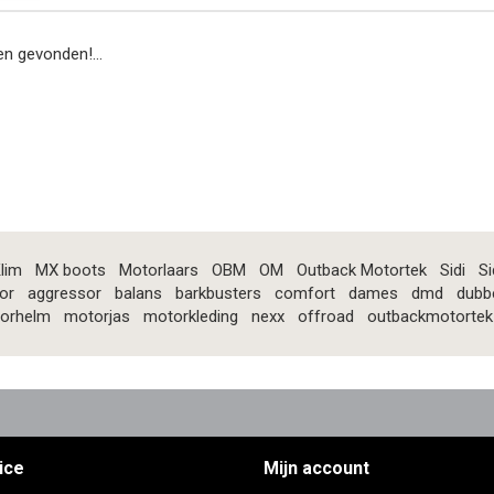
n gevonden!...
lim
MX boots
Motorlaars
OBM
OM
Outback Motortek
Sidi
Si
or
aggressor
balans
barkbusters
comfort
dames
dmd
dubb
orhelm
motorjas
motorkleding
nexx
offroad
outbackmotortek
ice
Mijn account