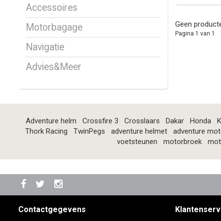
Accessoires
Geen producte
Motorbagage
Pagina 1 van 1
Navigatie
Advies&Meer
Adventure helm
Crossfire 3
Crosslaars
Dakar
Honda
K
Thork Racing
TwinPegs
adventure helmet
adventure mot
voetsteunen
motorbroek
mot
Contactgegevens
Klantenserv