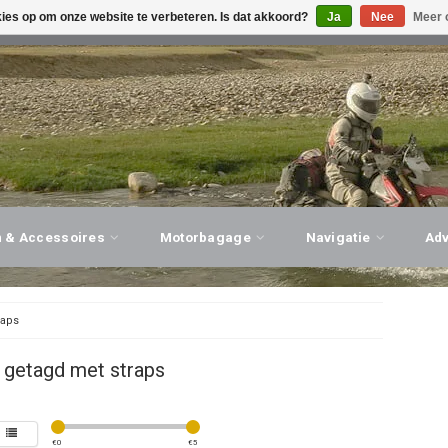
kies op om onze website te verbeteren. Is dat akkoord?
Ja
Nee
Meer 
G ADVIES, PERSOONLIJKE SERVICE!
BEZOEK ONZE WINK
n & Accessoires
Motorbagage
Navigatie
Ad
raps
 getagd met straps
€
0
€
5