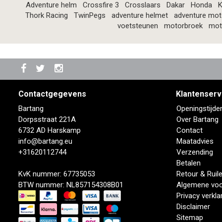
Adventure helm
Crossfire 3
Crosslaars
Dakar
Honda
K
Thork Racing
TwinPegs
adventure helmet
adventure mot
voetsteunen
motorbroek
mot
Contactgegevens
Klantenserv
Bartang
Openingstijde
Dorpsstraat 221A
Over Bartang
6732 AD Harskamp
Contact
info@bartang.eu
Maatadvies
+31620112744
Verzending
Betalen
KvK nummer: 67735053
Retour & Ruil
BTW nummer: NL857154308B01
Algemene vo
Privacy verkla
Disclaimer
Sitemap