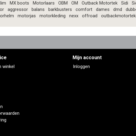
lim
MX boots
Motorlaars
OBM
OM
Outback Motortek
Sidi
Si
or
aggressor
balans
barkbusters
comfort
dames
dmd
dubb
orhelm
motorjas
motorkleding
nexx
offroad
outbackmotortek
ice
Mijn account
n winkel
Inloggen
en
orwaarden
ring