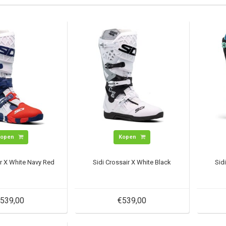
Kopen
Kopen
ir X White Navy Red
Sidi Crossair X White Black
Sid
539,00
€539,00