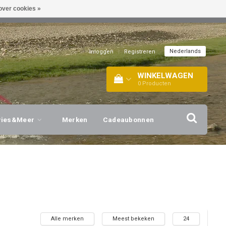
over cookies »
EL!
| +316 20112744 |
INFO@BARTANG.EU
|
Nederlands
Inloggen
|
Registreren
WINKELWAGEN
0
Producten
vies&Meer
Merken
Cadeaubonnen
Alle merken
Meest bekeken
24