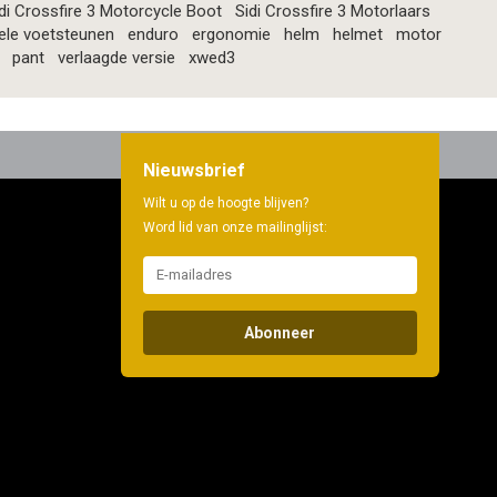
di Crossfire 3 Motorcycle Boot
Sidi Crossfire 3 Motorlaars
ele voetsteunen
enduro
ergonomie
helm
helmet
motor
pant
verlaagde versie
xwed3
Nieuwsbrief
Wilt u op de hoogte blijven?
Word lid van onze mailinglijst:
Abonneer