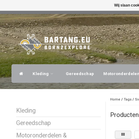
Wij slaan coo
SNELLE VERZENDING
DESKUNDI
Kleding
Gereedschap
Motoronderdele
Home
/
Tags
/
Si
Kleding
Producten 
Gereedschap
Motoronderdelen &