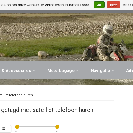
kies op om onze website te verbeteren. Is dat akkoord?
Ja
Nee
Meer 
G ADVIES, PERSOONLIJKE SERVICE!
BEZOEK ONZE WINK
n & Accessoires
Motorbagage
Navigatie
Ad
telliet telefoon huren
getagd met satelliet telefoon huren
€
0
€
5