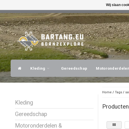
Wij slaan coo
SNELLE VERZENDING
DESKUNDI
Kleding
Gereedschap
Motoronderdele
Home
/
Tags
/
sa
Kleding
Producten 
Gereedschap
Motoronderdelen &