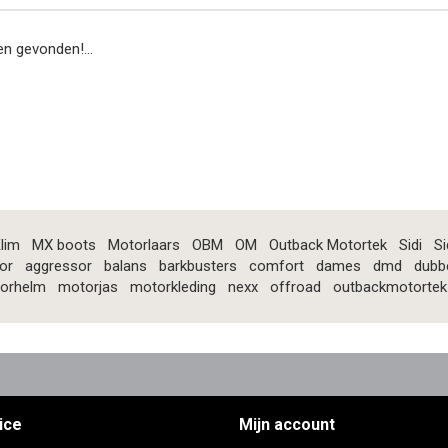
n gevonden!...
lim
MX boots
Motorlaars
OBM
OM
Outback Motortek
Sidi
Si
or
aggressor
balans
barkbusters
comfort
dames
dmd
dubb
orhelm
motorjas
motorkleding
nexx
offroad
outbackmotortek
ice
Mijn account