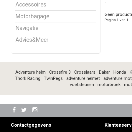
Accessoires
Geen producte
Motorbagage
Pagina 1 van 1
Navigatie
Advies&Meer
Adventure helm
Crossfire 3
Crosslaars
Dakar
Honda
K
Thork Racing
TwinPegs
adventure helmet
adventure mot
voetsteunen
motorbroek
mot
Contactgegevens
Klantenserv