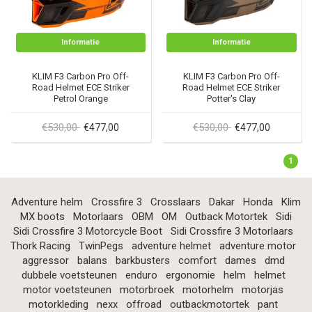
Informatie
Informatie
KLIM F3 Carbon Pro Off-
KLIM F3 Carbon Pro Off-
Road Helmet ECE Striker
Road Helmet ECE Striker
Petrol Orange
Potter's Clay
€530,00
€530,00
€477,00
€477,00
1
Adventure helm
Crossfire 3
Crosslaars
Dakar
Honda
Klim
MX boots
Motorlaars
OBM
OM
Outback Motortek
Sidi
Sidi Crossfire 3 Motorcycle Boot
Sidi Crossfire 3 Motorlaars
Thork Racing
TwinPegs
adventure helmet
adventure motor
aggressor
balans
barkbusters
comfort
dames
dmd
dubbele voetsteunen
enduro
ergonomie
helm
helmet
motor voetsteunen
motorbroek
motorhelm
motorjas
motorkleding
nexx
offroad
outbackmotortek
pant