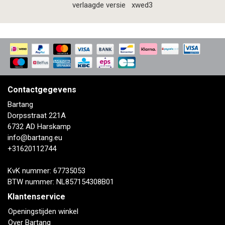
verlaagde versie
xwed3
Contactgegevens
Bartang
Dorpsstraat 221A
6732 AD Harskamp
info@bartang.eu
+31620112744
KvK nummer: 67735053
BTW nummer: NL857154308B01
Klantenservice
Openingstijden winkel
Over Bartang