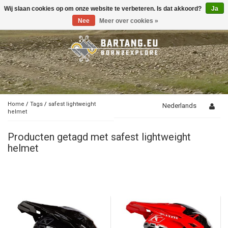
Wij slaan cookies op om onze website te verbeteren. Is dat akkoord?
Ja
Toggle
navigation
Nee
Meer over cookies »
Home
/
Tags
/
safest lightweight
Nederlands
helmet
Producten getagd met safest lightweight
helmet