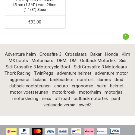
45mm (1 3/4") voor 28mm
(1 1/8") Stuur
€93,00
1
Adventure helm
Crossfire 3
Crosslaars
Dakar
Honda
Klim
MX boots
Motorlaars
OBM
OM
Outback Motortek
Sidi
Sidi Crossfire 3 Motorcycle Boot
Sidi Crossfire 3 Motorlaars
Thork Racing
TwinPegs
adventure helmet
adventure motor
aggressor
balans
barkbusters
comfort
dames
dmd
dubbele voetsteunen
enduro
ergonomie
helm
helmet
motor voetsteunen
motorbroek
motorhelm
motorjas
motorkleding
nexx
offroad
outbackmotortek
pant
verlaagde versie
xwed3