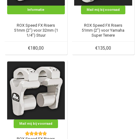
Informatie
Mail mij bij voorraad
ROX Speed FX Risers
ROX Speed FX Risers
51mm (2") voor 32mm (1
51mm (2") voor Yamaha
1/4") Stuur
Super Tenere
€180,00
€135,00
Mail mij bij voorraad
ROX Speed FX Risers