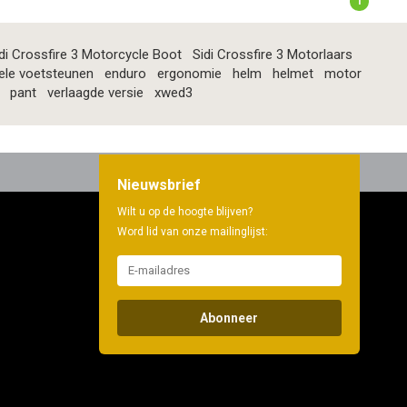
1
di Crossfire 3 Motorcycle Boot
Sidi Crossfire 3 Motorlaars
ele voetsteunen
enduro
ergonomie
helm
helmet
motor
pant
verlaagde versie
xwed3
Nieuwsbrief
Wilt u op de hoogte blijven?
Word lid van onze mailinglijst:
Abonneer