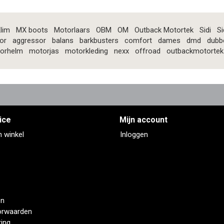
lim
MX boots
Motorlaars
OBM
OM
Outback Motortek
Sidi
Si
or
aggressor
balans
barkbusters
comfort
dames
dmd
dubb
orhelm
motorjas
motorkleding
nexx
offroad
outbackmotortek
ice
Mijn account
n winkel
Inloggen
en
orwaarden
ring