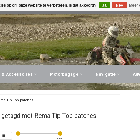
kies op om onze website te verbeteren. Is dat akkoord?
Ja
Nee
Meer 
G ADVIES, PERSOONLIJKE SERVICE!
BEZOEK ONZE WINK
n & Accessoires
Motorbagage
Navigatie
Ad
ma Tip Top patches
 getagd met Rema Tip Top patches
€
0
€
15