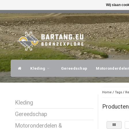
Wij slaan coo
SNELLE VERZENDING
DESKUNDI
Kleding
Gereedschap
Motoronderdele
Home
/
Tags
/
Re
Kleding
Producten
Gereedschap
Motoronderdelen &