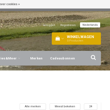
over cookies »
EL!
| +316 20112744 |
INFO@BARTANG.EU
|
Nederlands
Inloggen
|
Registreren
WINKELWAGEN
0
Producten
vies&Meer
Merken
Cadeaubonnen
Alle merken
Meest bekeken
24