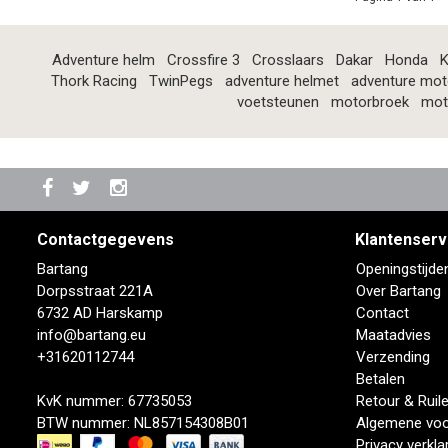
Adventure helm
Crossfire 3
Crosslaars
Dakar
Honda
K
Thork Racing
TwinPegs
adventure helmet
adventure mot
voetsteunen
motorbroek
mot
Contactgegevens
Klantenserv
Bartang
Openingstijde
Dorpsstraat 221A
Over Bartang
6732 AD Harskamp
Contact
info@bartang.eu
Maatadvies
+31620112744
Verzending
Betalen
KvK nummer: 67735053
Retour & Ruil
BTW nummer: NL857154308B01
Algemene vo
Privacy verkla