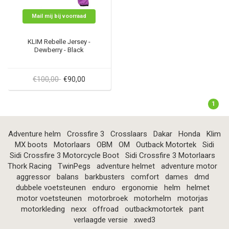
Mail mij bij voorraad
KLIM Rebelle Jersey -
Dewberry - Black
€100,00
€90,00
1
Adventure helm
Crossfire 3
Crosslaars
Dakar
Honda
Klim
MX boots
Motorlaars
OBM
OM
Outback Motortek
Sidi
Sidi Crossfire 3 Motorcycle Boot
Sidi Crossfire 3 Motorlaars
Thork Racing
TwinPegs
adventure helmet
adventure motor
aggressor
balans
barkbusters
comfort
dames
dmd
dubbele voetsteunen
enduro
ergonomie
helm
helmet
motor voetsteunen
motorbroek
motorhelm
motorjas
motorkleding
nexx
offroad
outbackmotortek
pant
verlaagde versie
xwed3