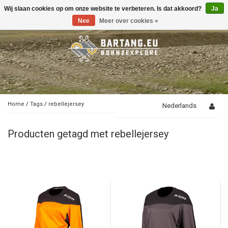
Wij slaan cookies op om onze website te verbeteren. Is dat akkoord?
Ja
Toggle
navigation
Nee
Meer over cookies »
Home
/
Tags
/
rebellejersey
Nederlands
Producten getagd met rebellejersey