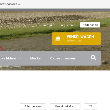
over cookies »
EL!
| +316 20112744 |
INFO@BARTANG.EU
|
Nederlands
Inloggen
|
Registreren
WINKELWAGEN
0
Producten
vies&Meer
Merken
Cadeaubonnen
Alle merken
Meest bekeken
24