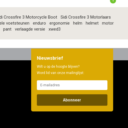
1
di Crossfire 3 Motorcycle Boot
Sidi Crossfire 3 Motorlaars
ele voetsteunen
enduro
ergonomie
helm
helmet
motor
pant
verlaagde versie
xwed3
Nieuwsbrief
Wilt u op de hoogte blijven?
Word lid van onze mailinglijst:
Abonneer