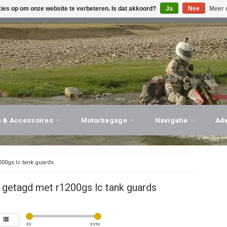
kies op om onze website te verbeteren. Is dat akkoord?
Ja
Nee
Meer 
G ADVIES, PERSOONLIJKE SERVICE!
BEZOEK ONZE WINK
n & Accessoires
Motorbagage
Navigatie
Ad
200gs lc tank guards
getagd met r1200gs lc tank guards
€
0
€
350