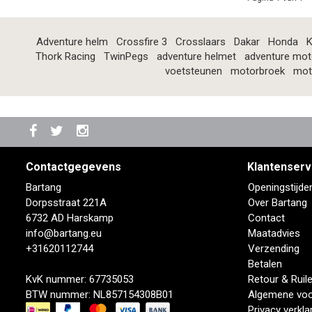
Adventure helm
Crossfire 3
Crosslaars
Dakar
Honda
K
Thork Racing
TwinPegs
adventure helmet
adventure mot
voetsteunen
motorbroek
mot
Contactgegevens
Klantenserv
Bartang
Openingstijde
Dorpsstraat 221A
Over Bartang
6732 AD Harskamp
Contact
info@bartang.eu
Maatadvies
+31620112744
Verzending
Betalen
KvK nummer: 67735053
Retour & Ruil
BTW nummer: NL857154308B01
Algemene vo
Privacy verkla