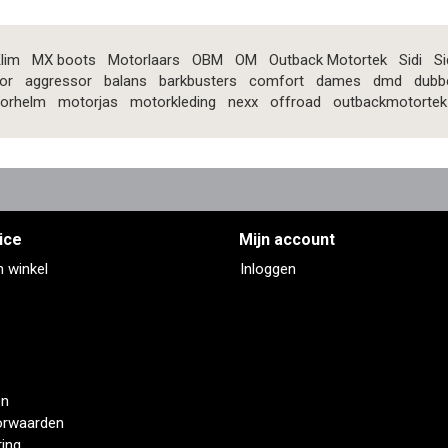
lim
MX boots
Motorlaars
OBM
OM
Outback Motortek
Sidi
Si
or
aggressor
balans
barkbusters
comfort
dames
dmd
dubb
orhelm
motorjas
motorkleding
nexx
offroad
outbackmotortek
ice
Mijn account
n winkel
Inloggen
en
orwaarden
ring