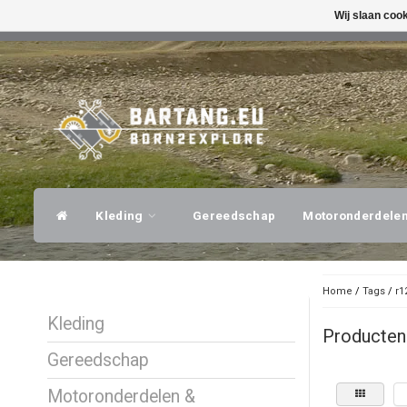
Wij slaan coo
SNELLE VERZENDING
DESKUNDI
Kleding
Gereedschap
Motoronderdele
Home
/
Tags
/
r1
Kleding
Producten 
Gereedschap
Motoronderdelen &