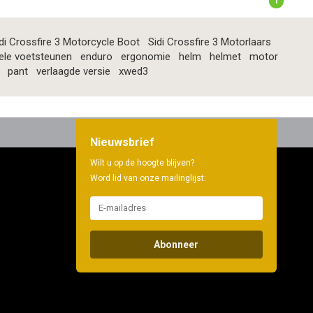
1
di Crossfire 3 Motorcycle Boot
Sidi Crossfire 3 Motorlaars
ele voetsteunen
enduro
ergonomie
helm
helmet
motor
pant
verlaagde versie
xwed3
Nieuwsbrief
Wilt u op de hoogte blijven?
Word lid van onze mailinglijst:
Abonneer