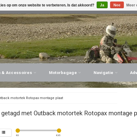
kies op om onze website te verbeteren. Is dat akkoord?
Ja
Nee
Meer 
G ADVIES, PERSOONLIJKE SERVICE!
BEZOEK ONZE WINK
n & Accessoires
Motorbagage
Navigatie
Ad
tback motortek Rotopax montage plaat
 getagd met Outback motortek Rotopax montage p
€
0
€
35