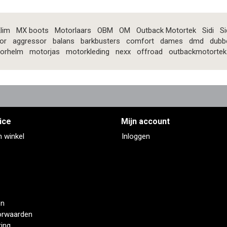
lim
MX boots
Motorlaars
OBM
OM
Outback Motortek
Sidi
Si
or
aggressor
balans
barkbusters
comfort
dames
dmd
dubb
orhelm
motorjas
motorkleding
nexx
offroad
outbackmotortek
ice
Mijn account
n winkel
Inloggen
en
orwaarden
ring