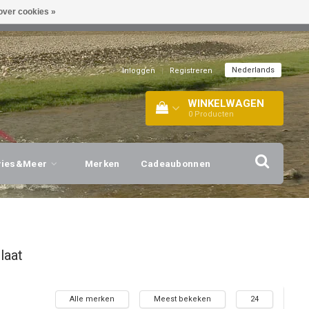
over cookies »
EL!
| +316 20112744 |
INFO@BARTANG.EU
|
Nederlands
Inloggen
|
Registreren
WINKELWAGEN
0
Producten
vies&Meer
Merken
Cadeaubonnen
laat
Alle merken
Meest bekeken
24