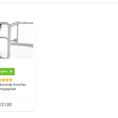
Kopen
Motortek RotoPax
tageplaat
€31,00