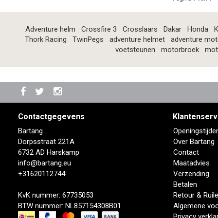
Adventure helm
Crossfire 3
Crosslaars
Dakar
Honda
K
Thork Racing
TwinPegs
adventure helmet
adventure mot
voetsteunen
motorbroek
mot
Contactgegevens
Klantenserv
Bartang
Openingstijde
Dorpsstraat 221A
Over Bartang
6732 AD Harskamp
Contact
info@bartang.eu
Maatadvies
+31620112744
Verzending
Betalen
KvK nummer: 67735053
Retour & Ruil
BTW nummer: NL857154308B01
Algemene vo
Privacy verkla