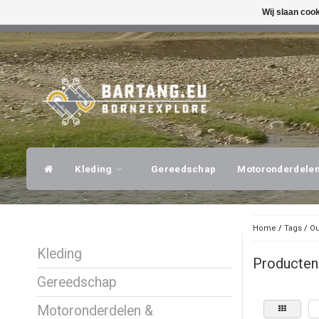
Wij slaan coo
SNELLE VERZENDING
DESKUNDI
Kleding
Gereedschap
Motoronderdele
Home
/
Tags
/
Ou
Kleding
Producten
Gereedschap
Motoronderdelen &