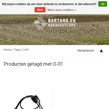
Wij slaan cookies op om onze website te verbeteren. Is dat akkoord?
Ja
Toggle
navigation
Nee
Meer over cookies »
Home
/
Tags
/
O-01
Nederlands
Producten getagd met O-01