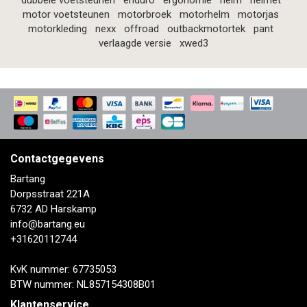
dubbele voetsteunen
enduro
ergonomie
helm
helmet
motor voetsteunen
motorbroek
motorhelm
motorjas
motorkleding
nexx
offroad
outbackmotortek
pant
verlaagde versie
xwed3
Contactgegevens
Bartang
Dorpsstraat 221A
6732 AD Harskamp
info@bartang.eu
+31620112744
KvK nummer: 67735053
BTW nummer: NL857154308B01
Klantenservice