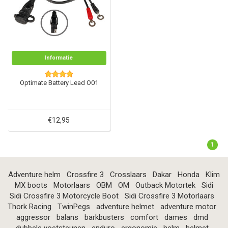
Informatie
Optimate Battery Lead O01
€12,95
1
Adventure helm
Crossfire 3
Crosslaars
Dakar
Honda
Klim
MX boots
Motorlaars
OBM
OM
Outback Motortek
Sidi
Sidi Crossfire 3 Motorcycle Boot
Sidi Crossfire 3 Motorlaars
Thork Racing
TwinPegs
adventure helmet
adventure motor
aggressor
balans
barkbusters
comfort
dames
dmd