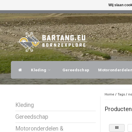
Wij slaan coo
SNELLE VERZENDING
DESKUNDI
Kleding
Gereedschap
Motoronderdele
Home
/
Tags
/
no
Kleding
Producten
Gereedschap
Motoronderdelen &