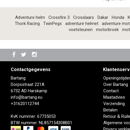
Adventure helm
Crossfire 3
Crosslaars
Dakar
Honda
K
Thork Racing
TwinPegs
adventure helmet
adventure mot
voetsteunen
motorbroek
mot
Contactgegevens
Klantenserv
Bartang
Openingstijde
Dorpsstraat 221A
Over Bartang
6732 AD Harskamp
Contact
info@bartang.eu
Maatadvies
+31620112744
Verzending
Betalen
KvK nummer: 67735053
Retour & Ruil
BTW nummer: NL857154308B01
Algemene vo
Privacy verkla