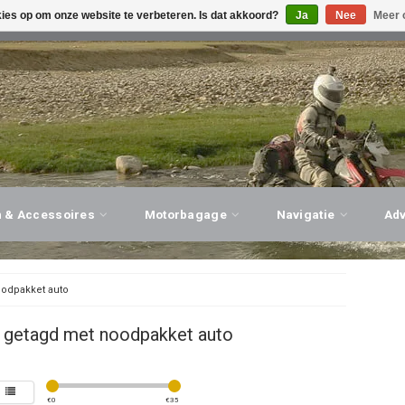
kies op om onze website te verbeteren. Is dat akkoord?
Ja
Nee
Meer 
G ADVIES, PERSOONLIJKE SERVICE!
BEZOEK ONZE WINK
n & Accessoires
Motorbagage
Navigatie
Ad
odpakket auto
 getagd met noodpakket auto
€
0
€
35