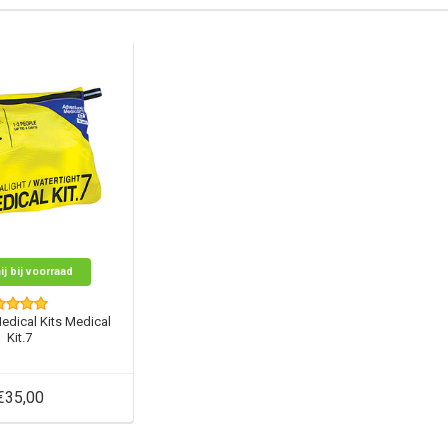
ij bij voorraad
edical Kits Medical
Kit.7
€35,00