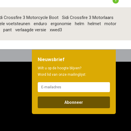
1
di Crossfire 3 Motorcycle Boot
Sidi Crossfire 3 Motorlaars
ele voetsteunen
enduro
ergonomie
helm
helmet
motor
pant
verlaagde versie
xwed3
Nieuwsbrief
Wilt u op de hoogte blijven?
Word lid van onze mailinglijst:
Abonneer