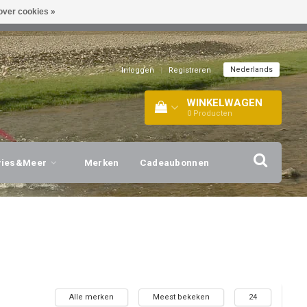
over cookies »
EL!
| +316 20112744 |
INFO@BARTANG.EU
|
Nederlands
Inloggen
|
Registreren
WINKELWAGEN
0
Producten
vies&Meer
Merken
Cadeaubonnen
Alle merken
Meest bekeken
24