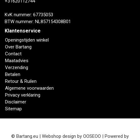
+31620112744
KvK nummer: 67735053
BTW nummer: NL857154308B01
Klantenservice
Openingstijden winkel
Over Bartang
Contact
Maatadvies
Verzending
Betalen
Retour & Ruilen
Algemene voorwaarden
Privacy verklaring
Disclaimer
Sitemap
© Bartang.eu | Webshop design by
OOSEOO
| Powered by