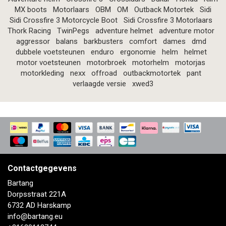
MX boots
Motorlaars
OBM
OM
Outback Motortek
Sidi
Sidi Crossfire 3 Motorcycle Boot
Sidi Crossfire 3 Motorlaars
Thork Racing
TwinPegs
adventure helmet
adventure motor
aggressor
balans
barkbusters
comfort
dames
dmd
dubbele voetsteunen
enduro
ergonomie
helm
helmet
motor voetsteunen
motorbroek
motorhelm
motorjas
motorkleding
nexx
offroad
outbackmotortek
pant
verlaagde versie
xwed3
Contactgegevens
Bartang
Dorpsstraat 221A
6732 AD Harskamp
info@bartang.eu