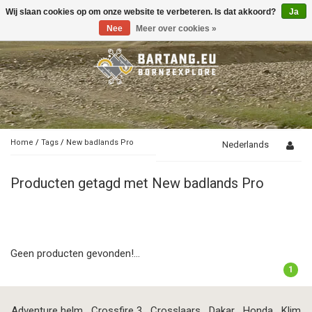
Wij slaan cookies op om onze website te verbeteren. Is dat akkoord?
Ja
Toggle
navigation
Nee
Meer over cookies »
Home
/
Tags
/
New badlands Pro
Nederlands
Producten getagd met New badlands Pro
Geen producten gevonden!...
1
Adventure helm
Crossfire 3
Crosslaars
Dakar
Honda
Klim