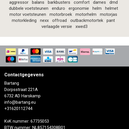
aggressor
balans
barkbusters
comfort
dames
dmd
dubbele voetsteunen
enduro
ergonomie
helm
helmet
motor voetsteunen
motorbroek
motorhelm
motorjas
motorkleding
nexx
offroad
outbackmotortek
pant
verlaagde versie
xwed3
Contactgegevens
Bartang
Dorpsstraat 221A
6732 AD Harskamp
info@bartang.eu
+31620112744
KvK nummer: 67735053
BTW nummer: NL857154308B01