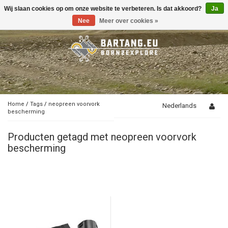
Wij slaan cookies op om onze website te verbeteren. Is dat akkoord?
Ja
Toggle
navigation
Nee
Meer over cookies »
Home
/
Tags
/
neopreen voorvork
Nederlands
bescherming
Producten getagd met neopreen voorvork
bescherming