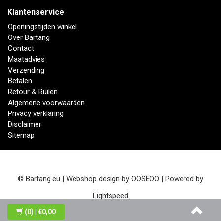
Klantenservice
Openingstijden winkel
Over Bartang
Contact
Maatadvies
Verzending
Betalen
Retour & Ruilen
Algemene voorwaarden
Privacy verklaring
Disclaimer
Sitemap
© Bartang.eu | Webshop design by
OOSEOO
| Powered by
Lightspeed
(0)
| €0,00