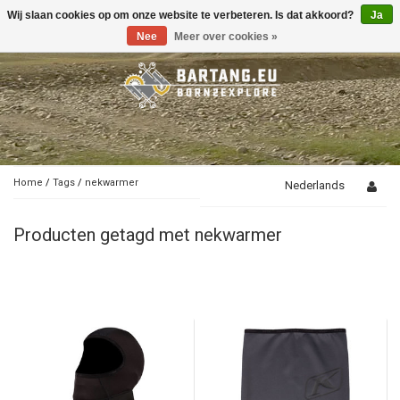
Wij slaan cookies op om onze website te verbeteren. Is dat akkoord?
Ja
Toggle
navigation
Nee
Meer over cookies »
Home
/
Tags
/
nekwarmer
Nederlands
Producten getagd met nekwarmer