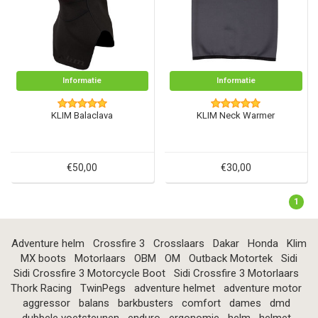
Informatie
Informatie
KLIM Balaclava
KLIM Neck Warmer
€50,00
€30,00
1
Adventure helm
Crossfire 3
Crosslaars
Dakar
Honda
Klim
MX boots
Motorlaars
OBM
OM
Outback Motortek
Sidi
Sidi Crossfire 3 Motorcycle Boot
Sidi Crossfire 3 Motorlaars
Thork Racing
TwinPegs
adventure helmet
adventure motor
aggressor
balans
barkbusters
comfort
dames
dmd