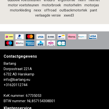
dubbele voetsteunen
enduro
ergonomie
helm
helmet
motor voetsteunen
motorbroek
motorhelm
motorjas
motorkleding
nexx
offroad
outbackmotortek
pant
verlaagde versie
xwed3
Contactgegevens
Bartang
Dorpsstraat 221A
6732 AD Harskamp
info@bartang.eu
+31620112744
KvK nummer: 67735053
BTW nummer: NL857154308B01
Klantenservice