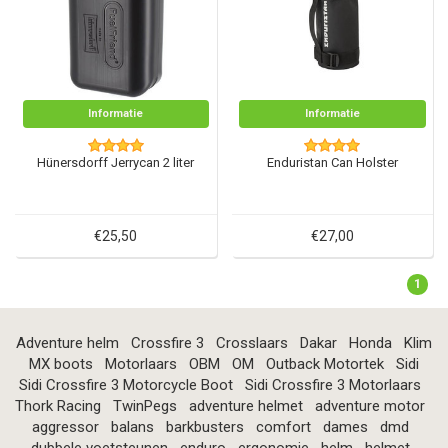
Informatie
Informatie
Hünersdorff Jerrycan 2 liter
Enduristan Can Holster
€25,50
€27,00
1
Adventure helm
Crossfire 3
Crosslaars
Dakar
Honda
Klim
MX boots
Motorlaars
OBM
OM
Outback Motortek
Sidi
Sidi Crossfire 3 Motorcycle Boot
Sidi Crossfire 3 Motorlaars
Thork Racing
TwinPegs
adventure helmet
adventure motor
aggressor
balans
barkbusters
comfort
dames
dmd