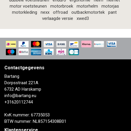
dubbele voetsteunen
enduro
ergonomie
helm
helmet
motor voetsteunen
motorbroek
motorhelm
motorjas
motorkleding
nexx
offroad
outbackmotortek
pant
verlaagde versie
xwed3
Contactgegevens
Bartang
Dorpsstraat 221A
6732 AD Harskamp
info@bartang.eu
+31620112744
KvK nummer: 67735053
BTW nummer: NL857154308B01
Klantenservice