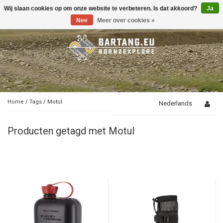
Wij slaan cookies op om onze website te verbeteren. Is dat akkoord?
Ja
Toggle
navigation
Nee
Meer over cookies »
Home
/
Tags
/
Motul
Nederlands
Producten getagd met Motul