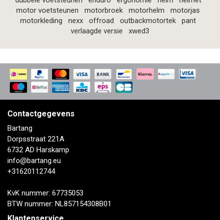
dubbele voetsteunen
enduro
ergonomie
helm
helmet
motor voetsteunen
motorbroek
motorhelm
motorjas
motorkleding
nexx
offroad
outbackmotortek
pant
verlaagde versie
xwed3
Contactgegevens
Bartang
Dorpsstraat 221A
6732 AD Harskamp
info@bartang.eu
+31620112744
KvK nummer: 67735053
BTW nummer: NL857154308B01
Klantenservice