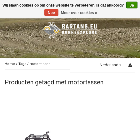
Wij slaan cookies op om onze website te verbeteren. Is dat akkoord?
Ja
Toggle
navigation
Nee
Meer over cookies »
Home
/
Tags
/
motortassen
Nederlands
Producten getagd met motortassen