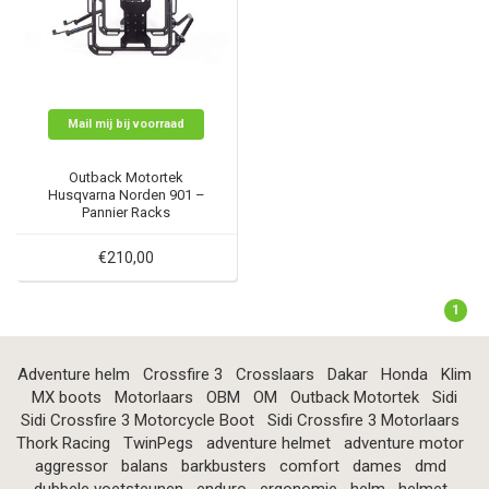
Mail mij bij voorraad
Outback Motortek
Husqvarna Norden 901 –
Pannier Racks
€210,00
1
Adventure helm
Crossfire 3
Crosslaars
Dakar
Honda
Klim
MX boots
Motorlaars
OBM
OM
Outback Motortek
Sidi
Sidi Crossfire 3 Motorcycle Boot
Sidi Crossfire 3 Motorlaars
Thork Racing
TwinPegs
adventure helmet
adventure motor
aggressor
balans
barkbusters
comfort
dames
dmd