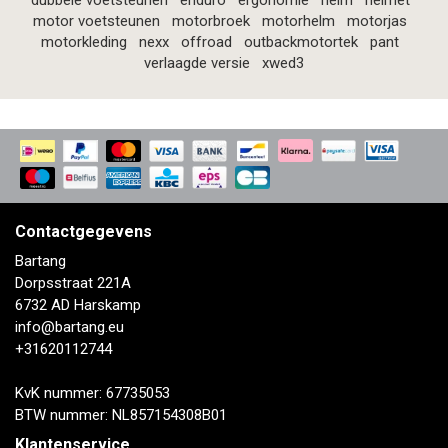
dubbele voetsteunen
enduro
ergonomie
helm
helmet
motor voetsteunen
motorbroek
motorhelm
motorjas
motorkleding
nexx
offroad
outbackmotortek
pant
verlaagde versie
xwed3
Contactgegevens
Bartang
Dorpsstraat 221A
6732 AD Harskamp
info@bartang.eu
+31620112744
KvK nummer: 67735053
BTW nummer: NL857154308B01
Klantenservice