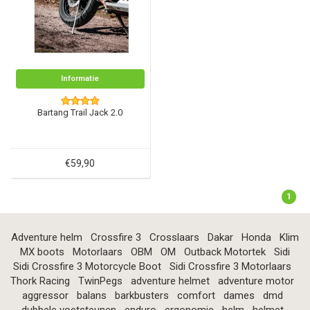
Informatie
Bartang Trail Jack 2.0
€59,90
1
Adventure helm
Crossfire 3
Crosslaars
Dakar
Honda
Klim
MX boots
Motorlaars
OBM
OM
Outback Motortek
Sidi
Sidi Crossfire 3 Motorcycle Boot
Sidi Crossfire 3 Motorlaars
Thork Racing
TwinPegs
adventure helmet
adventure motor
aggressor
balans
barkbusters
comfort
dames
dmd