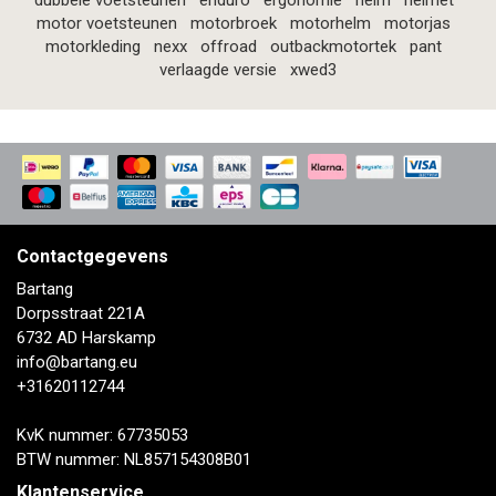
dubbele voetsteunen
enduro
ergonomie
helm
helmet
motor voetsteunen
motorbroek
motorhelm
motorjas
motorkleding
nexx
offroad
outbackmotortek
pant
verlaagde versie
xwed3
Contactgegevens
Bartang
Dorpsstraat 221A
6732 AD Harskamp
info@bartang.eu
+31620112744
KvK nummer: 67735053
BTW nummer: NL857154308B01
Klantenservice