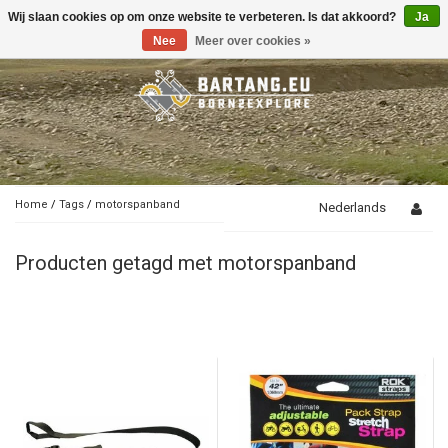
Wij slaan cookies op om onze website te verbeteren. Is dat akkoord?
Ja
Toggle
navigation
Nee
Meer over cookies »
Home
/
Tags
/
motorspanband
Nederlands
Producten getagd met motorspanband