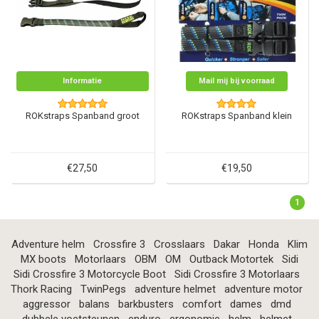
Informatie
Mail mij bij voorraad
ROKstraps Spanband groot
ROKstraps Spanband klein
€27,50
€19,50
1
Adventure helm
Crossfire 3
Crosslaars
Dakar
Honda
Klim
MX boots
Motorlaars
OBM
OM
Outback Motortek
Sidi
Sidi Crossfire 3 Motorcycle Boot
Sidi Crossfire 3 Motorlaars
Thork Racing
TwinPegs
adventure helmet
adventure motor
aggressor
balans
barkbusters
comfort
dames
dmd