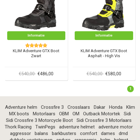
Informatie
Informatie
KLIM Adventure GTX Boot
KLIM Adventure GTX Boot
Zwart
Asphalt - High Vis
€540,00
€540,00
€486,00
€580,00
1
Adventure helm
Crossfire 3
Crosslaars
Dakar
Honda
Klim
MX boots
Motorlaars
OBM
OM
Outback Motortek
Sidi
Sidi Crossfire 3 Motorcycle Boot
Sidi Crossfire 3 Motorlaars
Thork Racing
TwinPegs
adventure helmet
adventure motor
aggressor
balans
barkbusters
comfort
dames
dmd