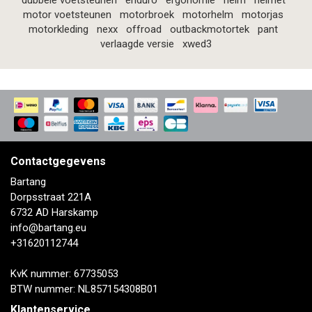
dubbele voetsteunen
enduro
ergonomie
helm
helmet
motor voetsteunen
motorbroek
motorhelm
motorjas
motorkleding
nexx
offroad
outbackmotortek
pant
verlaagde versie
xwed3
Contactgegevens
Bartang
Dorpsstraat 221A
6732 AD Harskamp
info@bartang.eu
+31620112744
KvK nummer: 67735053
BTW nummer: NL857154308B01
Klantenservice