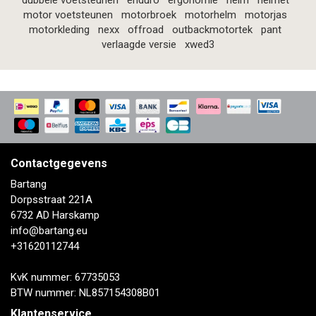
dubbele voetsteunen
enduro
ergonomie
helm
helmet
motor voetsteunen
motorbroek
motorhelm
motorjas
motorkleding
nexx
offroad
outbackmotortek
pant
verlaagde versie
xwed3
Contactgegevens
Bartang
Dorpsstraat 221A
6732 AD Harskamp
info@bartang.eu
+31620112744
KvK nummer: 67735053
BTW nummer: NL857154308B01
Klantenservice