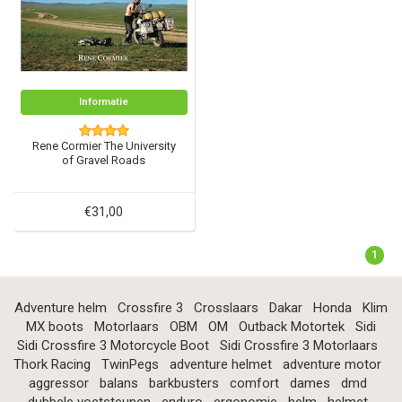
Informatie
Rene Cormier The University
of Gravel Roads
€31,00
1
Adventure helm
Crossfire 3
Crosslaars
Dakar
Honda
Klim
MX boots
Motorlaars
OBM
OM
Outback Motortek
Sidi
Sidi Crossfire 3 Motorcycle Boot
Sidi Crossfire 3 Motorlaars
Thork Racing
TwinPegs
adventure helmet
adventure motor
aggressor
balans
barkbusters
comfort
dames
dmd