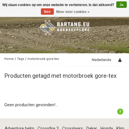
Wij slaan cookies op om onze website te verbeteren. Is dat akkoord?
Ja
Toggle
navigation
Nee
Meer over cookies »
Home
/
Tags
/
motorbroek gore-tex
Nederlands
Producten getagd met motorbroek gore-tex
Geen producten gevonden!...
1
Adventure helm
Crossfire 3
Crosslaars
Dakar
Honda
Klim