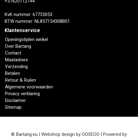
+31620112744
KvK nummer: 67735053
BTW nummer: NL857154308B01
Klantenservice
Openingstijden winkel
Over Bartang
Contact
Maatadvies
Verzending
Betalen
Retour & Ruilen
Algemene voorwaarden
Privacy verklaring
Disclaimer
Sitemap
© Bartang.eu | Webshop design by
OOSEOO
| Powered by