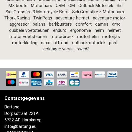
MX boots
Motorlaars
OBM
OM
Outback Motortek
Sidi
Sidi Crossfire 3 Motorcycle Boot
Sidi Crossfire 3 Motorlaars
Thork Racing
TwinPegs
adventure helmet
adventure motor
aggressor
balans
barkbusters
comfort
dames
dmd
dubbele voetsteunen
enduro
ergonomie
helm
helmet
motor voetsteunen
motorbroek
motorhelm
motorjas
motorkleding
nexx
offroad
outbackmotortek
pant
verlaagde versie
xwed3
Contactgegevens
Bartang
Dorpsstraat 221A
6732 AD Harskamp
info@bartang.eu