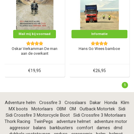
Mail mij bij voorraad
Informatie
Oskar Verkamman De man
Hans Go Wees bamboe
aan de overkant
€19,95
€26,95
1
Adventure helm
Crossfire 3
Crosslaars
Dakar
Honda
Klim
MX boots
Motorlaars
OBM
OM
Outback Motortek
Sidi
Sidi Crossfire 3 Motorcycle Boot
Sidi Crossfire 3 Motorlaars
Thork Racing
TwinPegs
adventure helmet
adventure motor
aggressor
balans
barkbusters
comfort
dames
dmd