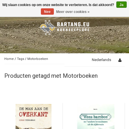
Wij slaan cookies op om onze website te verbeteren. Is dat akkoord?
Ja
Toggle
navigation
Nee
Meer over cookies »
Home
/
Tags
/
Motorboeken
Nederlands
Producten getagd met Motorboeken