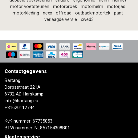
dubbele voetsteunen
enduro
ergonomie
helm
helmet
motor voetsteunen
motorbroek
motorhelm
motorjas
motorkleding
nexx
offroad
outbackmotortek
pant
verlaagde versie
xwed3
Contactgegevens
Bartang
Dorpsstraat 221A
6732 AD Harskamp
info@bartang.eu
+31620112744
KvK nummer: 67735053
BTW nummer: NL857154308B01
Klantenservice