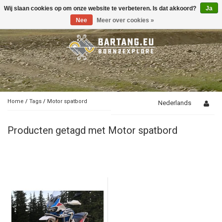
Wij slaan cookies op om onze website te verbeteren. Is dat akkoord?
Ja
Toggle
navigation
Nee
Meer over cookies »
Home
/
Tags
/
Motor spatbord
Nederlands
Producten getagd met Motor spatbord