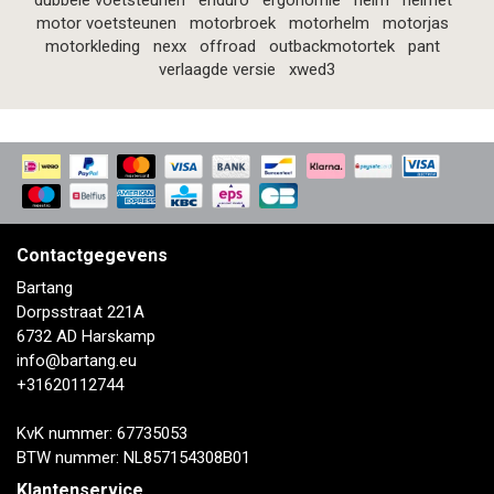
dubbele voetsteunen
enduro
ergonomie
helm
helmet
motor voetsteunen
motorbroek
motorhelm
motorjas
motorkleding
nexx
offroad
outbackmotortek
pant
verlaagde versie
xwed3
Contactgegevens
Bartang
Dorpsstraat 221A
6732 AD Harskamp
info@bartang.eu
+31620112744
KvK nummer: 67735053
BTW nummer: NL857154308B01
Klantenservice