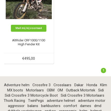
Mail mij bij voorraad
AltRider CRF1000/1100
High Fender Kit
€495,00
1
Adventure helm
Crossfire 3
Crosslaars
Dakar
Honda
Klim
MX boots
Motorlaars
OBM
OM
Outback Motortek
Sidi
Sidi Crossfire 3 Motorcycle Boot
Sidi Crossfire 3 Motorlaars
Thork Racing
TwinPegs
adventure helmet
adventure motor
aggressor
balans
barkbusters
comfort
dames
dmd