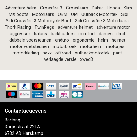
Adventure helm
Crossfire 3
Crosslaars
Dakar
Honda
Klim
MX boots
Motorlaars
OBM
OM
Outback Motortek
Sidi
Sidi Crossfire 3 Motorcycle Boot
Sidi Crossfire 3 Motorlaars
Thork Racing
TwinPegs
adventure helmet
adventure motor
aggressor
balans
barkbusters
comfort
dames
dmd
dubbele voetsteunen
enduro
ergonomie
helm
helmet
motor voetsteunen
motorbroek
motorhelm
motorjas
motorkleding
nexx
offroad
outbackmotortek
pant
verlaagde versie
xwed3
Contactgegevens
Bartang
Dorpsstraat 221A
6732 AD Harskamp