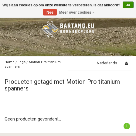
Wij slaan cookies op om onze website te verbeteren. Is dat akkoord?
Ja
Toggle
navigation
Nee
Meer over cookies »
Home
/
Tags
/
Motion Pro titanium
Nederlands
spanners
Producten getagd met Motion Pro titanium
spanners
Geen producten gevonden!...
1