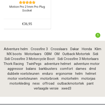
Motion Pro 21mm Pro Plug
Socket
€36,95
1
Adventure helm
Crossfire 3
Crosslaars
Dakar
Honda
Klim
MX boots
Motorlaars
OBM
OM
Outback Motortek
Sidi
Sidi Crossfire 3 Motorcycle Boot
Sidi Crossfire 3 Motorlaars
Thork Racing
TwinPegs
adventure helmet
adventure motor
aggressor
balans
barkbusters
comfort
dames
dmd
dubbele voetsteunen
enduro
ergonomie
helm
helmet
motor voetsteunen
motorbroek
motorhelm
motorjas
motorkleding
nexx
offroad
outbackmotortek
pant
verlaagde versie
xwed3