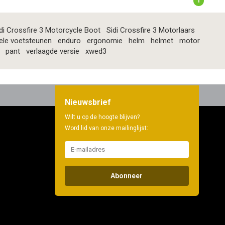
1
di Crossfire 3 Motorcycle Boot
Sidi Crossfire 3 Motorlaars
ele voetsteunen
enduro
ergonomie
helm
helmet
motor
pant
verlaagde versie
xwed3
Nieuwsbrief
Wilt u op de hoogte blijven?
Word lid van onze mailinglijst:
Abonneer