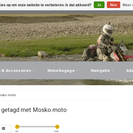
kies op om onze website te verbeteren. Is dat akkoord?
Ja
Nee
Meer 
G ADVIES, PERSOONLIJKE SERVICE!
BEZOEK ONZE WINK
n & Accessoires
Motorbagage
Navigatie
Ad
sko moto
 getagd met Mosko moto
€
0
€
30