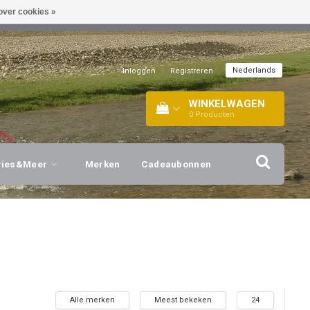
over cookies »
EL!
| +316 20112744 |
INFO@BARTANG.EU
|
Nederlands
Inloggen
|
Registreren
WINKELWAGEN
0
Producten
vies&Meer
Merken
Cadeaubonnen
Alle merken
Meest bekeken
24