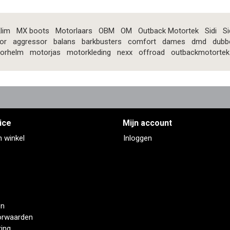
lim
MX boots
Motorlaars
OBM
OM
Outback Motortek
Sidi
Si
or
aggressor
balans
barkbusters
comfort
dames
dmd
dubb
orhelm
motorjas
motorkleding
nexx
offroad
outbackmotortek
ice
Mijn account
n winkel
Inloggen
en
orwaarden
ring