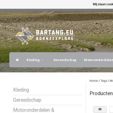
Wij slaan coo
SNELLE VERZENDING
DESKUNDI
Kleding
Gereedschap
Motoronderdele
Home
/
Tags
/
Mo
Kleding
Producten
Gereedschap
Motoronderdelen &