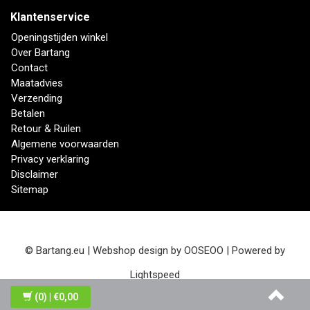
Klantenservice
Openingstijden winkel
Over Bartang
Contact
Maatadvies
Verzending
Betalen
Retour & Ruilen
Algemene voorwaarden
Privacy verklaring
Disclaimer
Sitemap
© Bartang.eu | Webshop design by
OOSEOO
| Powered by
Lightspeed
(0)
| €0,00