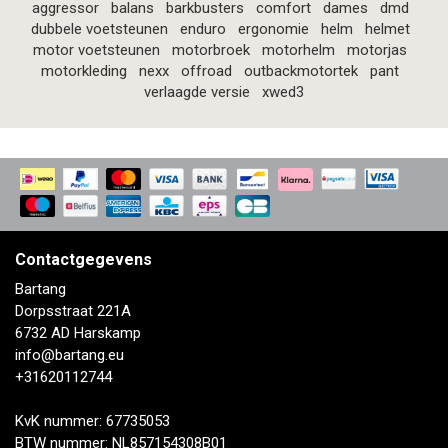
aggressor
balans
barkbusters
comfort
dames
dmd
dubbele voetsteunen
enduro
ergonomie
helm
helmet
motor voetsteunen
motorbroek
motorhelm
motorjas
motorkleding
nexx
offroad
outbackmotortek
pant
verlaagde versie
xwed3
Contactgegevens
Bartang
Dorpsstraat 221A
6732 AD Harskamp
info@bartang.eu
+31620112744
KvK nummer: 67735053
BTW nummer: NL857154308B01