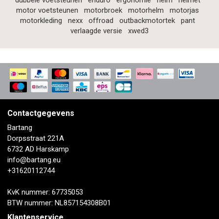
dubbele voetsteunen
enduro
ergonomie
helm
helmet
motor voetsteunen
motorbroek
motorhelm
motorjas
motorkleding
nexx
offroad
outbackmotortek
pant
verlaagde versie
xwed3
Contactgegevens
Bartang
Dorpsstraat 221A
6732 AD Harskamp
info@bartang.eu
+31620112744
KvK nummer: 67735053
BTW nummer: NL857154308B01
Klantenservice