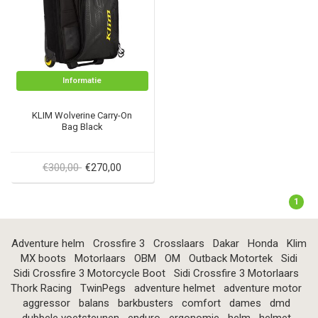
Informatie
KLIM Wolverine Carry-On
Bag Black
€300,00
€270,00
1
Adventure helm
Crossfire 3
Crosslaars
Dakar
Honda
Klim
MX boots
Motorlaars
OBM
OM
Outback Motortek
Sidi
Sidi Crossfire 3 Motorcycle Boot
Sidi Crossfire 3 Motorlaars
Thork Racing
TwinPegs
adventure helmet
adventure motor
aggressor
balans
barkbusters
comfort
dames
dmd