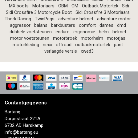
MX boots
Motorlaars
OBM
OM
Outback Motortek
Sidi
Sidi Crossfire 3 Motorcycle Boot
Sidi Crossfire 3 Motorlaars
Thork Racing
TwinPegs
adventure helmet
adventure motor
aggressor
balans
barkbusters
comfort
dames
dmd
dubbele voetsteunen
enduro
ergonomie
helm
helmet
motor voetsteunen
motorbroek
motorhelm
motorjas
motorkleding
nexx
offroad
outbackmotortek
pant
verlaagde versie
xwed3
Contactgegevens
Bartang
Dorpsstraat 221A
6732 AD Harskamp
info@bartang.eu