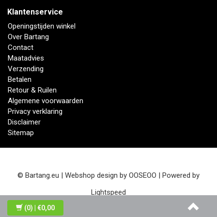
Klantenservice
Openingstijden winkel
Over Bartang
Contact
Maatadvies
Verzending
Betalen
Retour & Ruilen
Algemene voorwaarden
Privacy verklaring
Disclaimer
Sitemap
© Bartang.eu | Webshop design by
OOSEOO
| Powered by
Lightspeed
(0)
| €0,00