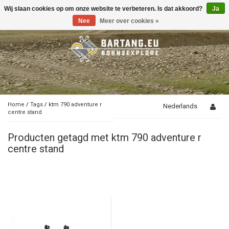
Wij slaan cookies op om onze website te verbeteren. Is dat akkoord?
Ja
Toggle
navigation
Nee
Meer over cookies »
Home
/
Tags
/
ktm 790 adventure r
Nederlands
centre stand
Producten getagd met ktm 790 adventure r
centre stand