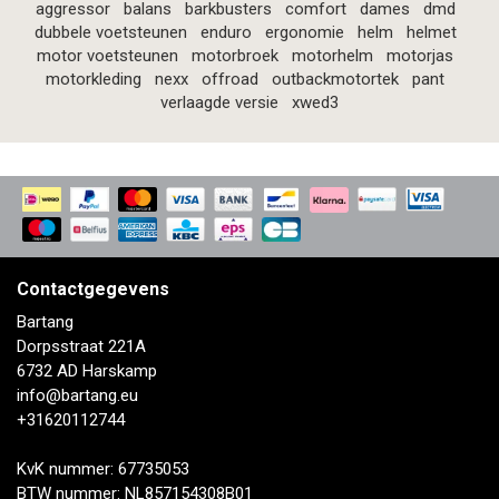
aggressor
balans
barkbusters
comfort
dames
dmd
dubbele voetsteunen
enduro
ergonomie
helm
helmet
motor voetsteunen
motorbroek
motorhelm
motorjas
motorkleding
nexx
offroad
outbackmotortek
pant
verlaagde versie
xwed3
Contactgegevens
Bartang
Dorpsstraat 221A
6732 AD Harskamp
info@bartang.eu
+31620112744
KvK nummer: 67735053
BTW nummer: NL857154308B01