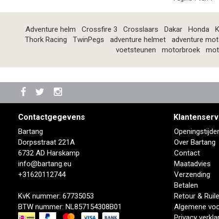
Adventure helm
Crossfire 3
Crosslaars
Dakar
Honda
K
Thork Racing
TwinPegs
adventure helmet
adventure mot
voetsteunen
motorbroek
mot
Contactgegevens
Klantenserv
Bartang
Openingstijde
Dorpsstraat 221A
Over Bartang
6732 AD Harskamp
Contact
info@bartang.eu
Maatadvies
+31620112744
Verzending
Betalen
KvK nummer: 67735053
Retour & Ruil
BTW nummer: NL857154308B01
Algemene vo
Privacy verkla