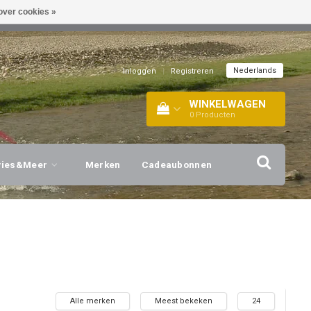
over cookies »
EL!
| +316 20112744 |
INFO@BARTANG.EU
|
Nederlands
Inloggen
|
Registreren
WINKELWAGEN
0
Producten
vies&Meer
Merken
Cadeaubonnen
Alle merken
Meest bekeken
24