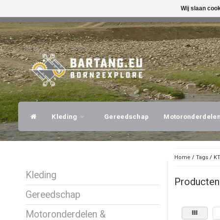
Wij slaan coo
SNELLE VERZENDING
DESKUNDI
Kleding
Gereedschap
Motoronderdele
Home
/
Tags
/
KT
Kleding
Producten
Gereedschap
Motoronderdelen &