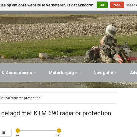
kies op om onze website te verbeteren. Is dat akkoord?
Ja
Nee
Meer 
G ADVIES, PERSOONLIJKE SERVICE!
BEZOEK ONZE WINK
n & Accessoires
Motorbagage
Navigatie
Ad
M 690 radiator protection
 getagd met KTM 690 radiator protection
€
0
€
250