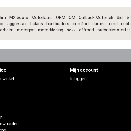
lim
MX boots
Motorlaars
OBM
OM
Outback Motortek
Sidi
Si
or
aggressor
balans
barkbusters
comfort
dames
dmd
dubb
orhelm
motorjas
motorkleding
nexx
offroad
outbackmotortek
ice
Mijn account
n winkel
Inloggen
en
orwaarden
ring