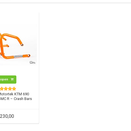
Kopen
Motortek KTM 690
SMC R – Crash Bars
230,00