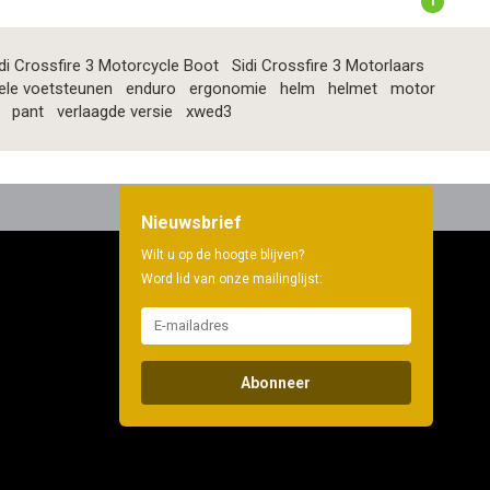
1
di Crossfire 3 Motorcycle Boot
Sidi Crossfire 3 Motorlaars
ele voetsteunen
enduro
ergonomie
helm
helmet
motor
pant
verlaagde versie
xwed3
Nieuwsbrief
Wilt u op de hoogte blijven?
Word lid van onze mailinglijst:
Abonneer