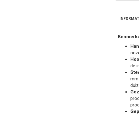
INFORMAT
Kenmerke
Han
onze
Hoo
de 
Ste
mm d
duiz
Gez
prod
prod
Gep