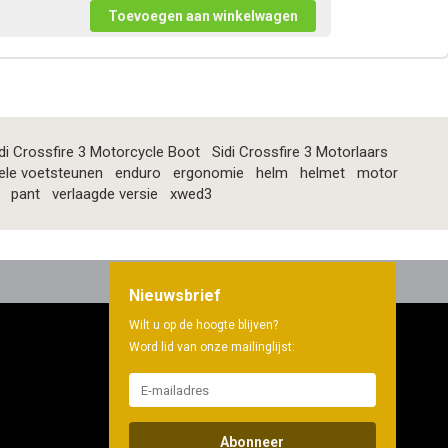
di Crossfire 3 Motorcycle Boot
Sidi Crossfire 3 Motorlaars
ele voetsteunen
enduro
ergonomie
helm
helmet
motor
pant
verlaagde versie
xwed3
Nieuwsbrief
Wilt u op de hoogte blijven?
Word lid van onze mailinglijst:
Abonneer