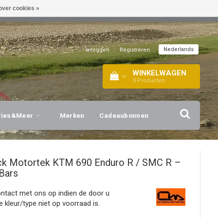
over cookies »
EL!
| +316 20112744 |
INFO@BARTANG.EU
|
Nederlands
Inloggen
|
Registreren
WINKELWAGEN
0
Producten
vies&Meer
Merken
Cadeaubonnen
ck Motortek
KTM 690 Enduro R / SMC R –
Bars
tact met ons op indien de door u
 kleur/type niet op voorraad is.