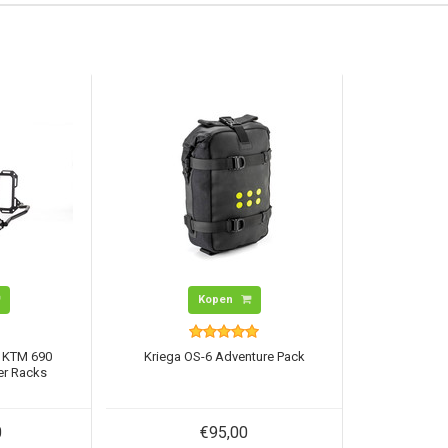
Kopen
 KTM 690
Kriega OS-6 Adventure Pack
er Racks
0
€95,00