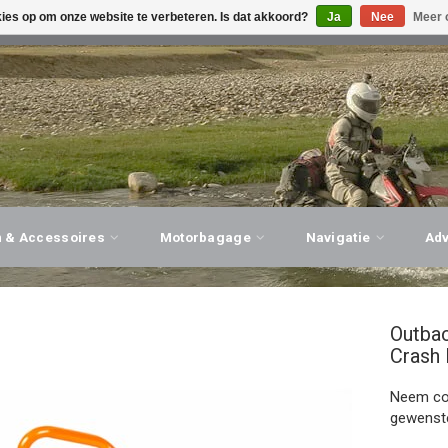
kies op om onze website te verbeteren. Is dat akkoord?
Ja
Nee
Meer 
G ADVIES, PERSOONLIJKE SERVICE!
BEZOEK ONZE WINK
n & Accessoires
Motorbagage
Navigatie
Ad
Outba
Crash 
Neem con
gewenste