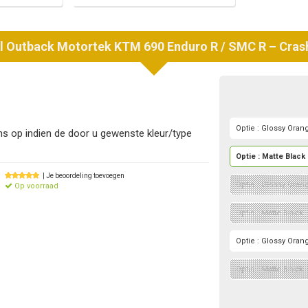
l
Outback Motortek
KTM 690 Enduro R / SMC R – Cras
Optie : Glossy Oran
 op indien de door u gewenste kleur/type
Optie : Matte Black
| Je beoordeling toevoegen
Optie : Glossy Oran
Op voorraad
Optie : Matte Black
Optie : Glossy Oran
Optie : Matte Black 