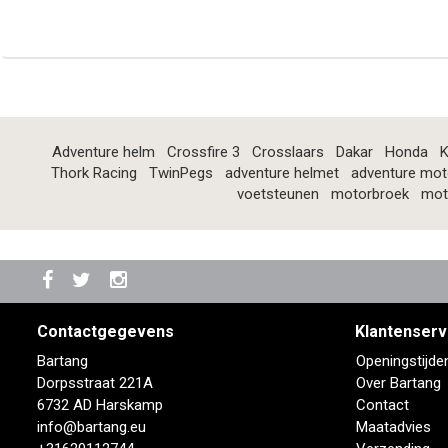
Adventure helm
Crossfire 3
Crosslaars
Dakar
Honda
K
Thork Racing
TwinPegs
adventure helmet
adventure mot
voetsteunen
motorbroek
mot
Contactgegevens
Klantenserv
Bartang
Openingstijde
Dorpsstraat 221A
Over Bartang
6732 AD Harskamp
Contact
info@bartang.eu
Maatadvies