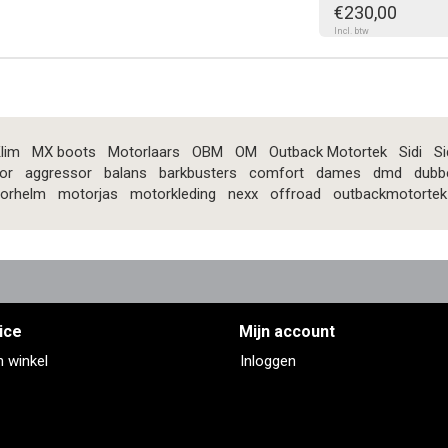
€230,00
Incl. btw
lim
MX boots
Motorlaars
OBM
OM
Outback Motortek
Sidi
Si
or
aggressor
balans
barkbusters
comfort
dames
dmd
dubb
orhelm
motorjas
motorkleding
nexx
offroad
outbackmotortek
ice
Mijn account
n winkel
Inloggen