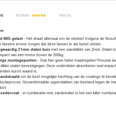
IE
REVIEWS
TAGS (9)
n:
d MIG gelast
- Het draait allemaal om de sterkte! Volgens de filosofi
 lassers ervoor zorgen dat deze lassen er als kunst uitzien.
gwaardig 21mm stalen buis
met een wanddikte van 2mm. Stalen bu
impact van een motor boven de 200kg.
vige montagepunten
- Ook hier geen halve maatregelen! Precisie l
ikke stalen bevestigingen. Deze onderdelen absorberen veel impact b
enden euro's waard is.
andstraald
om de best mogelijke hechting van de coatings te bereike
uctieproces. Gezandstraalde oppervlakken zijn bestand tegen de m
uct.
oedercoat
- in combinatie met zandstralen is het een killer combi