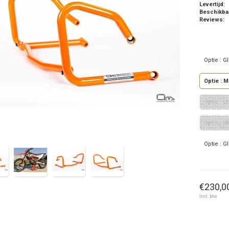
Levertijd:
Beschikba
Reviews:
Optie : 
Optie : 
Optie : 
Optie : M
Optie : 
€230,00
Incl. btw