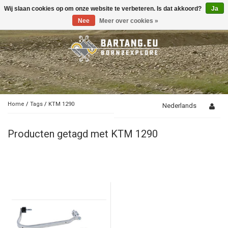
Wij slaan cookies op om onze website te verbeteren. Is dat akkoord?
Ja
Toggle
navigation
Nee
Meer over cookies »
Home
/
Tags
/
KTM 1290
Nederlands
Producten getagd met KTM 1290