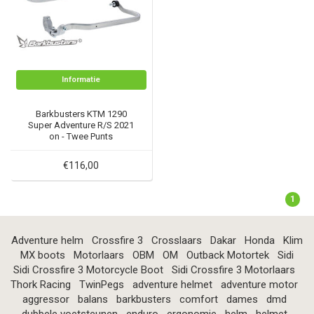
Informatie
Barkbusters KTM 1290
Super Adventure R/S 2021
on - Twee Punts
Bevestigingskit - BHG-107
€116,00
1
Adventure helm
Crossfire 3
Crosslaars
Dakar
Honda
Klim
MX boots
Motorlaars
OBM
OM
Outback Motortek
Sidi
Sidi Crossfire 3 Motorcycle Boot
Sidi Crossfire 3 Motorlaars
Thork Racing
TwinPegs
adventure helmet
adventure motor
aggressor
balans
barkbusters
comfort
dames
dmd