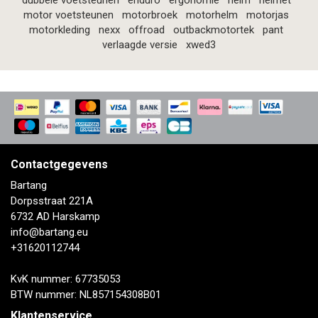
dubbele voetsteunen
enduro
ergonomie
helm
helmet
motor voetsteunen
motorbroek
motorhelm
motorjas
motorkleding
nexx
offroad
outbackmotortek
pant
verlaagde versie
xwed3
Contactgegevens
Bartang
Dorpsstraat 221A
6732 AD Harskamp
info@bartang.eu
+31620112744
KvK nummer: 67735053
BTW nummer: NL857154308B01
Klantenservice