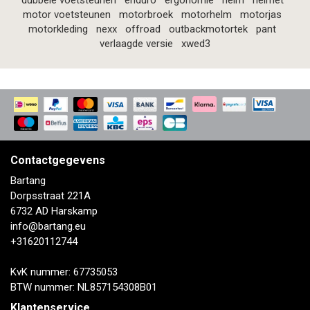
dubbele voetsteunen
enduro
ergonomie
helm
helmet
motor voetsteunen
motorbroek
motorhelm
motorjas
motorkleding
nexx
offroad
outbackmotortek
pant
verlaagde versie
xwed3
Contactgegevens
Bartang
Dorpsstraat 221A
6732 AD Harskamp
info@bartang.eu
+31620112744
KvK nummer: 67735053
BTW nummer: NL857154308B01
Klantenservice