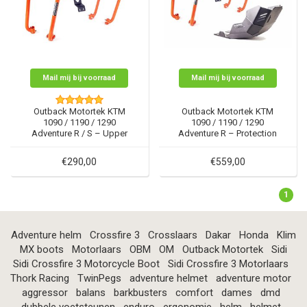
Mail mij bij voorraad
Mail mij bij voorraad
Outback Motortek KTM
Outback Motortek KTM
1090 / 1190 / 1290
1090 / 1190 / 1290
Adventure R / S – Upper
Adventure R – Protection
Crash Bars
Combo
€290,00
€559,00
1
Adventure helm
Crossfire 3
Crosslaars
Dakar
Honda
Klim
MX boots
Motorlaars
OBM
OM
Outback Motortek
Sidi
Sidi Crossfire 3 Motorcycle Boot
Sidi Crossfire 3 Motorlaars
Thork Racing
TwinPegs
adventure helmet
adventure motor
aggressor
balans
barkbusters
comfort
dames
dmd