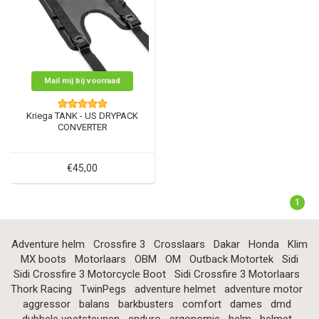
Mail mij bij voorraad
Kriega TANK - US DRYPACK
CONVERTER
€45,00
1
Adventure helm
Crossfire 3
Crosslaars
Dakar
Honda
Klim
MX boots
Motorlaars
OBM
OM
Outback Motortek
Sidi
Sidi Crossfire 3 Motorcycle Boot
Sidi Crossfire 3 Motorlaars
Thork Racing
TwinPegs
adventure helmet
adventure motor
aggressor
balans
barkbusters
comfort
dames
dmd