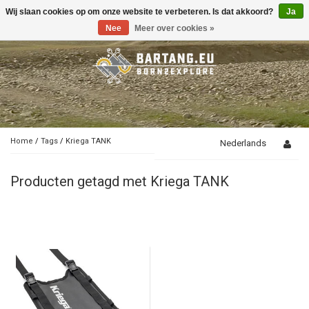
Wij slaan cookies op om onze website te verbeteren. Is dat akkoord?
Ja
Toggle
navigation
Nee
Meer over cookies »
Home
/
Tags
/
Kriega TANK
Nederlands
Producten getagd met Kriega TANK