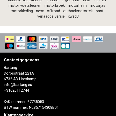
dubbele voetsteunen
enduro
ergonomie
helm
helmet
motor voetsteunen
motorbroek
motorhelm
motorjas
motorkleding
nexx
offroad
outbackmotortek
pant
verlaagde versie
xwed3
Contactgegevens
Bartang
Dorpsstraat 221A
6732 AD Harskamp
info@bartang.eu
+31620112744
KvK nummer: 67735053
BTW nummer: NL857154308B01
Klantenservice