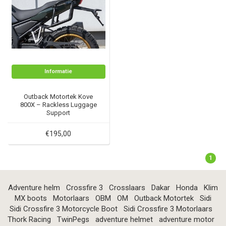
Informatie
Outback Motortek Kove
800X – Rackless Luggage
Support
€195,00
1
Adventure helm
Crossfire 3
Crosslaars
Dakar
Honda
Klim
MX boots
Motorlaars
OBM
OM
Outback Motortek
Sidi
Sidi Crossfire 3 Motorcycle Boot
Sidi Crossfire 3 Motorlaars
Thork Racing
TwinPegs
adventure helmet
adventure motor