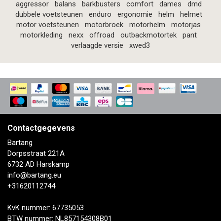
aggressor
balans
barkbusters
comfort
dames
dmd
dubbele voetsteunen
enduro
ergonomie
helm
helmet
motor voetsteunen
motorbroek
motorhelm
motorjas
motorkleding
nexx
offroad
outbackmotortek
pant
verlaagde versie
xwed3
Contactgegevens
Bartang
Dorpsstraat 221A
6732 AD Harskamp
info@bartang.eu
+31620112744
KvK nummer: 67735053
BTW nummer: NL857154308B01