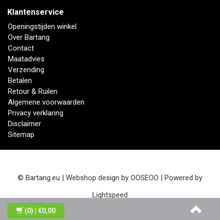
Klantenservice
Openingstijden winkel
Over Bartang
Contact
Maatadvies
Verzending
Betalen
Retour & Ruilen
Algemene voorwaarden
Privacy verklaring
Disclaimer
Sitemap
© Bartang.eu | Webshop design by
OOSEOO
| Powered by
Lightspeed
(0)
| €0,00