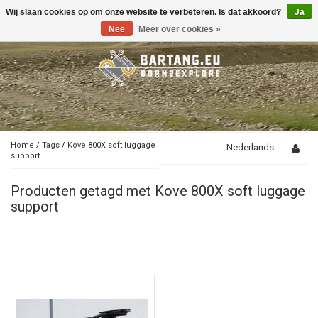
Wij slaan cookies op om onze website te verbeteren. Is dat akkoord?
Ja
Toggle
navigation
Nee
Meer over cookies »
Home
/
Tags
/
Kove 800X soft luggage
Nederlands
support
Producten getagd met Kove 800X soft luggage
support