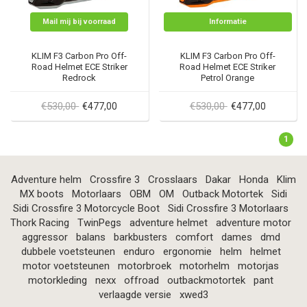
Mail mij bij voorraad
Informatie
KLIM F3 Carbon Pro Off-
KLIM F3 Carbon Pro Off-
Road Helmet ECE Striker
Road Helmet ECE Striker
Redrock
Petrol Orange
€530,00
€530,00
€477,00
€477,00
1
Adventure helm
Crossfire 3
Crosslaars
Dakar
Honda
Klim
MX boots
Motorlaars
OBM
OM
Outback Motortek
Sidi
Sidi Crossfire 3 Motorcycle Boot
Sidi Crossfire 3 Motorlaars
Thork Racing
TwinPegs
adventure helmet
adventure motor
aggressor
balans
barkbusters
comfort
dames
dmd
dubbele voetsteunen
enduro
ergonomie
helm
helmet
motor voetsteunen
motorbroek
motorhelm
motorjas
motorkleding
nexx
offroad
outbackmotortek
pant
verlaagde versie
xwed3